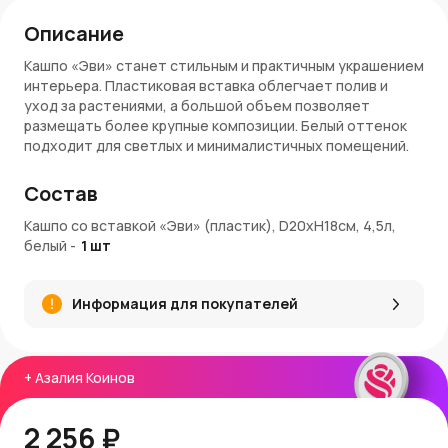
Описание
Кашпо «Эви» станет стильным и практичным украшением
интерьера. Пластиковая вставка облегчает полив и
уход за растениями, а большой объем позволяет
размещать более крупные композиции. Белый оттенок
подходит для светлых и минималистичных помещений.
Преимущества кашпо «Эви»
Состав
Элегантный белый цвет вписывается в любой
Кашпо со вставкой «Эви» (пластик), D20xH18см, 4,5л,
интерьер.
белый
-
1
шт
Объем 4,5 л для больших и средних растений.
Прочный и легкий пластик.
Удобная вставка для полива и дренажа.
Информация для покупателей
Легко перемещается и расставляется по дому.
Современный и универсальный дизайн.
Артикул: AME-4,5-01
+
Азалия Коинов
Заказ и доставка
Кашпо «Эви» белого цвета можно купить на AzaliaNow с
2 256 ₽
быстрой доставкой по Москве и Московской области. За