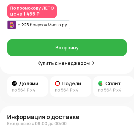
покупку начисляются
Азалия Коины
, позволяющие
По промокоду
ЛЕТО
получать бонусы и скидки на последующие заказы.
цена
1 466 ₽
Полезная информация
+
225
бонусов
Много.ру
Советы и идеи по уходу за растениями смотрите в
новостях AzaliaNow
и
блоге о декоре и цветах
.
В корзину
Купить с менеджером
Долями
Подели
Сплит
по
564 ₽
x4
по
564 ₽
x4
по
564 ₽
x4
Информация о доставке
Ежедневно с 09:00 до 00:00