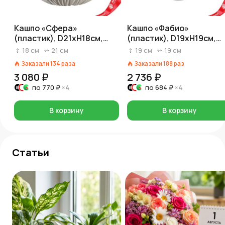
Кашпо «Сфера»
Кашпо «Фабио»
(пластик), D21xH18см,
(пластик), D19xH19см,
1,7л, белый
4,7л, белый
18
см
21
см
19
см
19
см
Заказали
134
раза
Заказали
188
раз
3 080 ₽
2 736 ₽
по
770 ₽
×4
по
684 ₽
×4
В корзину
В корзину
Статьи