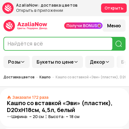
AzaliaNow: доставка цветов
Открыть
Открыть в приложении
Меню
Получи BONUS
Розы
Букеты по цене
Декор
Бу
Доставка цветов
Кашпо
Кашпо со вставкой «Эви» (пластик), D20x
Заказали
172
раза
Кашпо со вставкой «Эви» (пластик),
D20xH18см, 4,5л, белый
Ширина: ~
20
см
Высота: ~
18
см