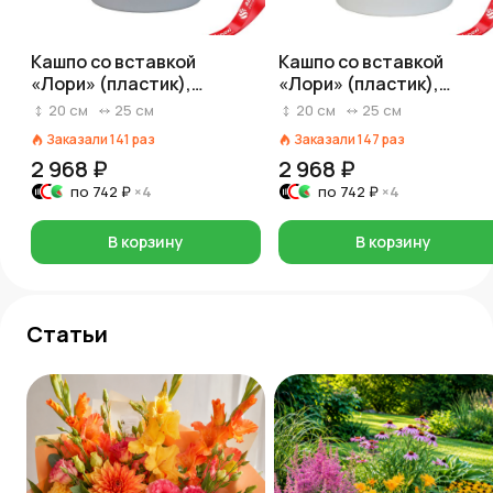
Кашпо со вставкой
Кашпо со вставкой
«Лори» (пластик),
«Лори» (пластик),
D25xH20,4см, 6,7л, серый
D25xH20,4см, 6,7л, бел
20
см
25
см
20
см
25
см
Заказали
141
раз
Заказали
147
раз
2 968 ₽
2 968 ₽
по
742 ₽
×4
по
742 ₽
×4
В корзину
В корзину
Статьи