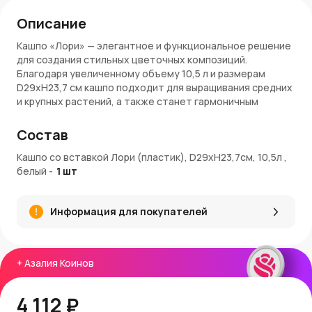
Описание
Кашпо «Лори» — элегантное и функциональное решение
для создания стильных цветочных композиций.
Благодаря увеличенному объему 10,5 л и размерам
D29xH23,7 см кашпо подходит для выращивания средних
и крупных растений, а также станет гармоничным
акцентом в интерьере или на террасе. Белый оттенок
придает свежесть и визуальную легкость, подчеркивая
Состав
естественную красоту зелени и ярких цветов.
Кашпо со вставкой Лори (пластик), D29xH23,7см, 10,5л ,
Преимущества кашпо «Лори»
белый
-
1
шт
Изготовлено из прочного пластика, устойчивого к
влаге и механическим повреждениям.
Информация для покупателей
Вставка внутри делает пересадку растений и уход за
ними более удобными.
Вместительный объем 10,5 л подходит для крупных
декоративных растений и пышных цветочных
+
Азалия Коинов
композиций.
Размер обеспечивает достаточное пространство
4 112 ₽
для развития корневой системы.