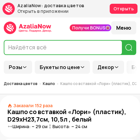
AzaliaNow: доставка цветов
Открыть
Открыть в приложении
Меню
Получи BONUS
Розы
Букеты по цене
Декор
Бу
Доставка цветов
Кашпо
Кашпо со вставкой «Лори» (пластик), D29
Заказали
152
раза
Кашпо со вставкой «Лори» (пластик),
D29xH23,7см, 10,5л , белый
Ширина: ~
29
см
Высота: ~
24
см