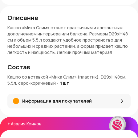
Описание
Кашпо «Мика Слим» станет практичным и элегантным
дополнением интерьера или балкона. Размеры D29xH48
см и объем 5,5 л создают удобное пространство для
небольших и средних растений, а форма придает кашпо
легкость и изящность. Легкий прочный материал
обеспечивает долговечность и удобство в
эксплуатации.
Состав
Преимущества кашпо «Мика Слим»
Кашпо со вставкой «Мика Слим» (пластик), D29xH48см,
5,5л, серо-коричневый
-
1
шт
Серо-коричневый цвет гармонично вписывается в
различные интерьерные решения и оттенки растений.
Прочный и легкий пластик обеспечивает долгий срок
Информация для покупателей
службы и удобство использования.
Объем 5,5 л позволяет комфортно разместить
растения с разной корневой системой.
Высокая форма добавляет элегантности и
+
Азалия Коинов
современности.
Простота ухода — достаточно протереть или