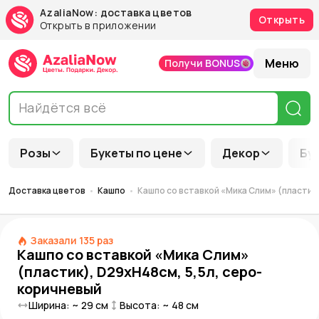
AzaliaNow: доставка цветов
Открыть
Открыть в приложении
Меню
Получи BONUS
Розы
Букеты по цене
Декор
Бу
Доставка цветов
Кашпо
Кашпо со вставкой «Мика Слим» (пластик
Заказали
135
раз
Кашпо со вставкой «Мика Слим»
(пластик), D29xH48см, 5,5л, серо-
коричневый
Ширина: ~
29
см
Высота: ~
48
см