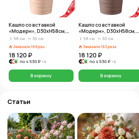
Кашпо со вставкой
Кашпо со вставкой
«Модерн», D30xH58см,
«Модерн», D30xH58см,
15л, кремовый
15л, коричневый
58
см
30
см
58
см
30
см
Заказали
169
раз
Заказали
163
раза
18 120 ₽
18 120 ₽
по
4 530 ₽
×4
по
4 530 ₽
×4
В корзину
В корзину
Статьи