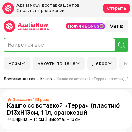
AzaliaNow: доставка цветов
Открыть
Открыть в приложении
Меню
Получи BONUS
Розы
Букеты по цене
Декор
Бу
Доставка цветов
Кашпо
Кашпо со вставкой «Терра» (пластик), D1
Заказали
133
раза
Кашпо со вставкой «Терра» (пластик),
D13xH13см, 1,1л, оранжевый
Ширина: ~
13
см
Высота: ~
13
см