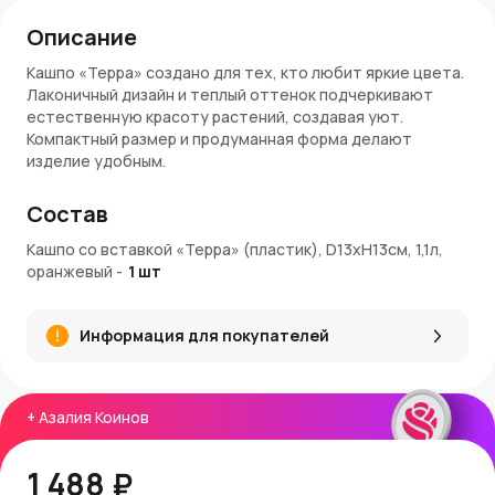
Описание
Кашпо «Терра» создано для тех, кто любит яркие цвета.
Лаконичный дизайн и теплый оттенок подчеркивают
естественную красоту растений, создавая уют.
Компактный размер и продуманная форма делают
изделие удобным.
Преимущества кашпо «Терра»
Состав
Легкий, но прочный пластик, устойчивый к
Кашпо со вставкой «Терра» (пластик), D13xH13см, 1,1л,
механическим повреждениям.
оранжевый
-
1
шт
Вставка обеспечивает правильный полив и
предотвращает застой влаги.
Компактный объем 1,1 л подходит для небольших
Информация для покупателей
растений и рассады.
Яркий оранжевый цвет оживляет пространство и
гармонично сочетается с зеленью.
Удобство и небольшой вес.
+
Азалия Коинов
Простота ухода.
Артикул: КШ-9156
1 488 ₽