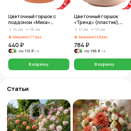
Цветочный горшок с
Цветочный горшок
поддоном «Мика»
«Тренд» (пластик),
(пластик), D15xH14см,
D12xH11см, 0,8л, светло
14
см
15
см
11
см
12
см
1,75л, коричневый
коричневый
Заказали
177
раз
Заказали
148
раз
440 ₽
784 ₽
по
110 ₽
×4
по
196 ₽
×4
В корзину
В корзину
Статьи