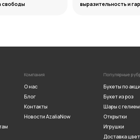
а свободы
выразительность и га
сочетаний
Компания
Популярные руб
О нас
Букеты по акц
Блог
Букет из роз
Контакты
Шары с гелием
Новости AzaliaNow
Открытки
там
Игрушки
Доставка цвет