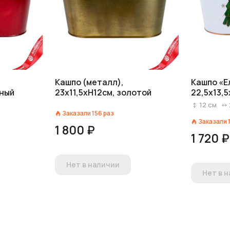
Кашпо (металл),
Кашпо «Е
сный
23x11,5хH12см, золотой
22,5х13,5
12
см
Заказали
156
раз
Заказали
1 800 ₽
1 720 ₽
Нет в наличии
Нет в 