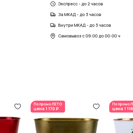
Экспресс - до 2 часов
Больше информации и идей найдете в
н
За МКАД - до 3 часов
Внутри МКАД - до 3 часов
Самовывоз с 09:00 до 00:00 ч
По промо
ЛЕТО
По промо
Л
цена
1 170 ₽
цена
1 11