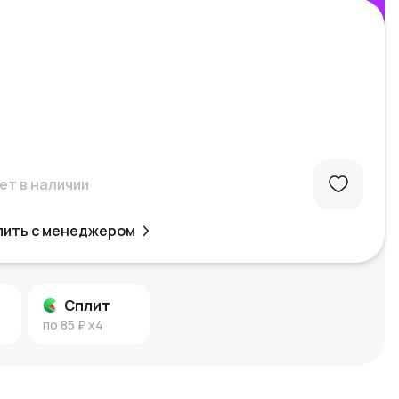
ет в наличии
пить с менеджером
Сплит
по
85 ₽
x4