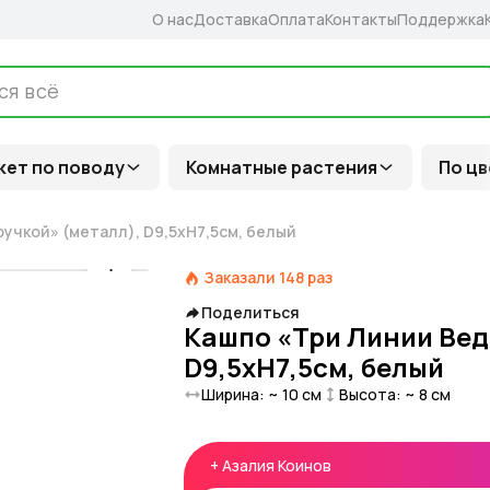
О нас
Доставка
Оплата
Контакты
Поддержка
кет по поводу
Комнатные растения
По цв
ручкой» (металл), D9,5xH7,5см, белый
Заказали
148
раз
Поделиться
Кашпо «Три Линии Веде
D9,5xH7,5см, белый
Ширина: ~
10
см
Высота: ~
8
см
+
Азалия Коинов