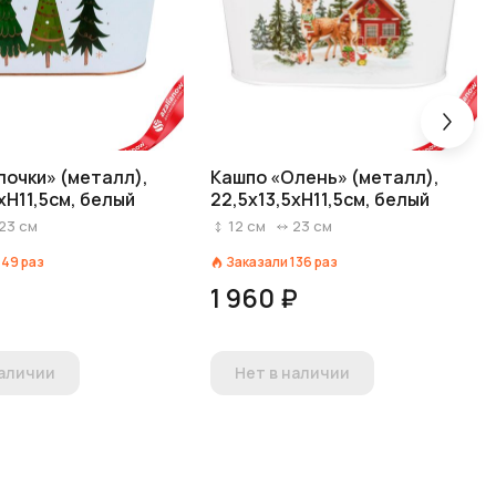
лочки» (металл),
Кашпо «Олень» (металл),
хH11,5см, белый
22,5х13,5хH11,5см, белый
23
см
12
см
23
см
149
раз
Заказали
136
раз
1 960 ₽
наличии
Нет в наличии