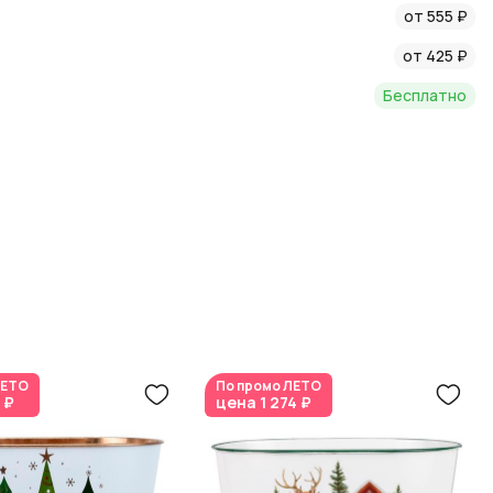
от 555 ₽
овостях AzaliaNow
и
блоге о декоре и цветах
.
от 425 ₽
Бесплатно
ЕТО
По промо
ЛЕТО
8 ₽
цена
1 274 ₽