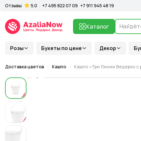
Отзывы
5.0
+7 495 822 07 09
+7 911 945 48 19
Каталог
Розы
Букеты по цене
Декор
Бу
Доставка цветов
Кашпо
Кашпо «Три Линии Ведерко с 