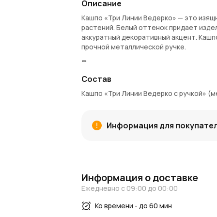
Описание
Кашпо «Три Линии Ведерко» — это изя
растений. Белый оттенок придает изде
аккуратный декоративный акцент. Кашп
прочной металлической ручке.
Преимущества кашпо
Состав
Прочное металлическое основание 
Белое покрытие гармонично сочетае
Кашпо «Три Линии Ведерко с ручкой» (м
Удобная ручка позволяет легко пер
Небольшие размеры идеальны для на
Универсальный дизайн подходит для 
Информация для покупате
Легко чистится и не требует сложно
Можно использовать для живых и ис
Артикул: QX01/08C/WH
Купить с доставкой
Информация о доставке
Купить кашпо «Три Линии Ведерко» можн
Ежедневно с 09:00 до 00:00
области. За покупку начисляются
Азал
последующие заказы.
Ко времени - до 60 мин
Узнать больше