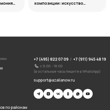
рмония
композиции: искусство
уместного выбора
рики
+7 (495) 822 07 09
/
+7 (911) 945 48 19
с 9:00 - 18:00
ии
(в остальные часы пишите в WhatsApp)
support@azalianow.ru
ов по районам