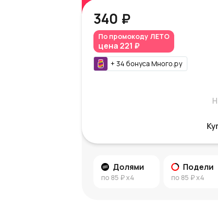
340 ₽
По промокоду
ЛЕТО
цена
221 ₽
+
34
бонуса
Много.ру
Н
Ку
Долями
Подели
по
85 ₽
x4
по
85 ₽
x4