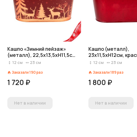
Кашпо «Зимний пейзаж»
Кашпо (металл),
(металл), 22,5x13,5хH11,5см,
23x11,5хH12см, кра
красный/золотой
12
см
23
см
12
см
23
см
Заказали
190
раз
Заказали
189
раз
1 720 ₽
1 800 ₽
Нет в наличии
Нет в наличии