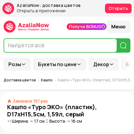
AzaliaNow: доставка цветов
Открыть
Открыть в приложении
Меню
Получи BONUS
Розы
Букеты по цене
Декор
Бу
Доставка цветов
Кашпо
Кашпо «Туро ЭКО» (пластик), D17xH15,5см
Заказали
157
раз
Кашпо «Туро ЭКО» (пластик),
D17xH15,5см, 1,59л, серый
Ширина: ~
17
см
Высота: ~
16
см