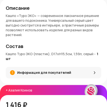
Описание
Кашпо «Туро ЭКО» — современное лаконичное решение
для вашего подоконника. Универсальный серый цвет
выгодно смотрится в интерьере, а практичные размеры
позволяют использовать изделие для разных видов
растений.
Преимущества кашпо «Туро ЭКО»
Состав
Устойчивость к повреждениям и внешним
Кашпо Туро ЭКО (пластик), D17xH15,5см, 1,59л, серый
-
1
воздействиям.
шт
Нейтральный оттенок гармонирует с любыми
растениями и обстановкой.
Легкий вес, что удобно при перестановке и уходе за
Информация для покупателей
цветами.
Компактный объем подходит для небольших
композиций или отдельных растений.
Артикул: 5530-040
+
Азалия Коинов
Купить кашпо с доставкой
1 416 ₽
Кашпо «Туро ЭКО» можно купить на сайте AzaliaNow с