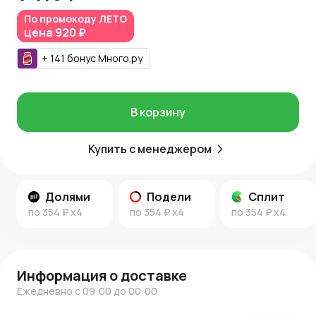
доставкой по Москве и Московской области. За такой
По промокоду
ЛЕТО
заказ начисляются
Азалия Коины
, которые помогут
цена
920 ₽
выгоднее оформить последующие покупки.
+
141
бонус
Много.ру
Дополнительная информация
Еще больше вдохновения и полезных идей ищите в
новостях AzaliaNow
и
блоге о декоре и цветах
.
В корзину
Купить с менеджером
Долями
Подели
Сплит
по
354 ₽
x4
по
354 ₽
x4
по
354 ₽
x4
Информация о доставке
Ежедневно с 09:00 до 00:00