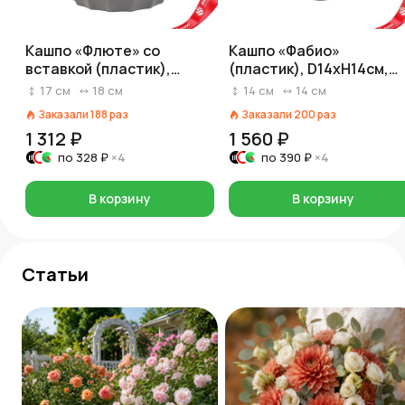
Кашпо «Флюте» со
Кашпо «Фабио»
вставкой (пластик),
(пластик), D14xH14см,
D18xH16,5, 3л, светло-
1,95л, серый
17
см
18
см
14
см
14
см
серый
Заказали
188
раз
Заказали
200
раз
1 312 ₽
1 560 ₽
по
328 ₽
×4
по
390 ₽
×4
В корзину
В корзину
Статьи