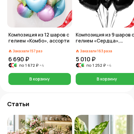
Композиция из 12 шаров с
Композиция из 9 шаров 
гелием «Комбо», ассорти
гелием «Сердца»,
черный
Заказали
157
раз
Заказали
163
раза
6 690 ₽
5 010 ₽
по
1 672 ₽
×4
по
1 252 ₽
×4
В корзину
В корзину
Статьи