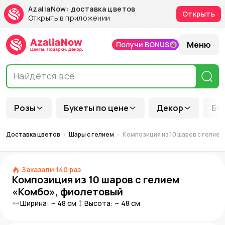
AzaliaNow: доставка цветов
Открыть
Открыть в приложении
Меню
Получи BONUS
Розы
Букеты по цене
Декор
Бу
Доставка цветов
Шары с гелием
Композиция из 10 шаров с гелие
Заказали
140
раз
Композиция из 10 шаров с гелием
«Комбо», фиолетовый
Ширина: ~
48
см
Высота: ~
48
см