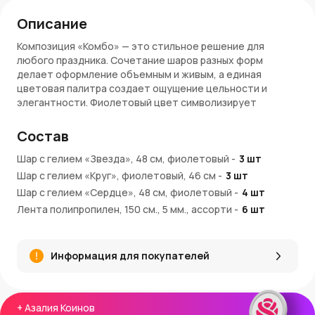
Описание
Композиция «Комбо» — это стильное решение для
любого праздника. Сочетание шаров разных форм
делает оформление объемным и живым, а единая
цветовая палитра создает ощущение цельности и
элегантности. Фиолетовый цвет символизирует
креативность, вдохновение и торжественность. Такой
набор отлично подойдет для дня рождения, девичника,
Состав
фотосессии или романтического вечера.
Шар с гелием «Звезда», 48 см, фиолетовый
-
3
шт
Преимущества:
Шар с гелием «Круг», фиолетовый, 46 см
-
3
шт
Шар с гелием «Сердце», 48 см, фиолетовый
Универсальный набор из 10 шаров разных форм
-
4
шт
Все шары наполнены гелием и украшены лентами
Лента полипропилен, 150 см., 5 мм., ассорти
-
6
шт
Фиолетовый цвет подходит для любого возраста и
Лента полипропилен, 200 см., 5 мм., ассорти
-
4
шт
повода
Шар груз для композиций, 30 см
-
1
шт
Шары эффектно смотрятся как в помещении, так и на
Информация для покупателей
улице
Подходят для фотозон, декора и подарков
Покупка и доставка:
+
Азалия Коинов