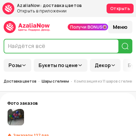
AzaliaNow: доставка цветов
Открыть
Открыть в приложении
Меню
Получи BONUS
Розы
Букеты по цене
Декор
Бу
Доставка цветов
Шары с гелием
Композиция из 11 шаров с гелием,
Фото заказов
Заказали
127
раз