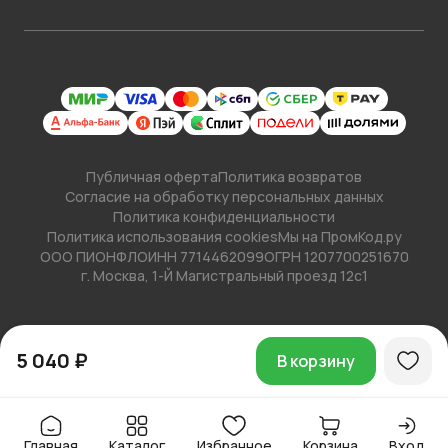
Публичная оферта
Политика возвратов
Согласие на обработку персональных данных
Политика конфиденциальности
Политика использования cookies
Мы на ПромКод.ру
ООО ПИОНФЛО
ИНН 7714462099
ОГРН 1207700251670
г. Москва, 1-Й Магистральный проезд 12с1
5 040 ₽
В корзину
Главная
Каталог
Избранное
Корзина
Вход