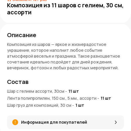
Композиция из 11 шаров с гелием, 30 см,
ассорти
Описание
Композиция из шаров — яркое и жизнерадостное
украшение, которое наполнит любое событие
атмосферой веселья и праздника. Такое разноцветное
сочетание идеально подойдет для дней рождения,
вечеринок, фотозон и любых радостных мероприятий.
Преимущества:
Состав
Одиннадцать шаров насыщенных цветов — создают
Шар с гелием ассорти, 30см
-
11
шт
эффектный и позитивный акцент
Лента полипропилен, 150 см., 5 мм., ассорти
-
11
шт
Диаметр каждого шара — 30 см, заметный и
Шар груз для композиций, 30 см
сбалансированный размер
-
1
шт
Наполнены гелием — долго парят и украшают
пространство
Информация для покупателей
Перевязаны лентами — аккуратное и удобное
оформление