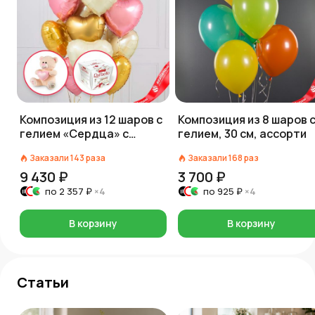
Композиция из 12 шаров с
Композиция из 8 шаров 
гелием «Сердца» с
гелием, 30 см, ассорти
Мишкой и Рафаэлло
Заказали
143
раза
Заказали
168
раз
9 430 ₽
3 700 ₽
по
2 357 ₽
×4
по
925 ₽
×4
В корзину
В корзину
Статьи