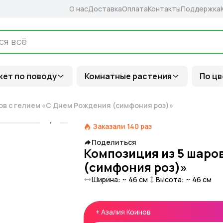
О нас
Доставка
Оплата
Контакты
Поддержка
кет по поводу
Комнатные растения
По цв
ов с гелием «С Днем Рождения (симфония роз)»
Заказали
140
раз
Поделиться
Композиция из 5 шаро
(симфония роз)»
Ширина: ~
46
см
Высота: ~
46
см
+
Азалия Коинов