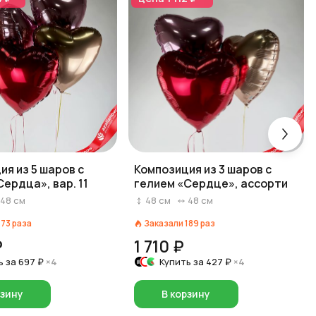
ия из 5 шаров с
Композиция из 3 шаров с
ердца», вар. 11
гелием «Сердце», ассорти
48
см
48
см
48
см
173
раза
Заказали
189
раз
₽
1 710 ₽
ь за
697 ₽
×4
Купить за
427 ₽
×4
рзину
В корзину