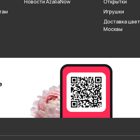
Новости AzaliaNow
Открытки
там
Игрушки
Доставка цвет
Москвы
е