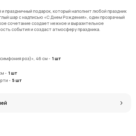
 и праздничный подарок, который наполнит любой праздник
углый шар с надписью «С Днем Рождения», один прозрачный
акое сочетание создает нежное и выразительное
ость события и создаст атмосферу праздника.
кцентирует торжественный повод
 легкость и воздушность
(симфония роз)», 46 см
-
1
шт
и и нежности
ены декоративными лентами
см
-
1
шт
 и праздничных мероприятий
орти
-
5
шт
агазине AzaliaNow. Доставка осуществляется по Москве и
ку начисляются
Азалия Коины
, которые можно использовать
лей
яйтесь идеями в
нашем блоге о флористике и декоре
.