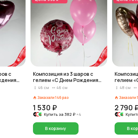
ров с
Композиция из 3 шаров с
Композиц
ждения
гелием «С Днем Рождения
гелием «С
р. 3
(симфония роз)», вар. 2
46
см
46
см
48
см
Заказали
146
раз
Заказали
1 530 ₽
2 790 
Купить за
382 ₽
×4
Купит
В корзину
В ко