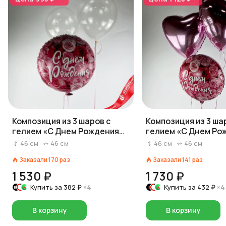
Композиция из 3 шаров с
Композиция из 3 ша
гелием «С Днем Рождения
гелием «С Днем Ро
(симфония роз)», вар. 4
(симфония роз)», ва
46
см
46
см
46
см
46
см
Заказали
170
раз
Заказали
141
раз
1 530 ₽
1 730 ₽
Купить за
382 ₽
×4
Купить за
432 ₽
×4
В корзину
В корзину