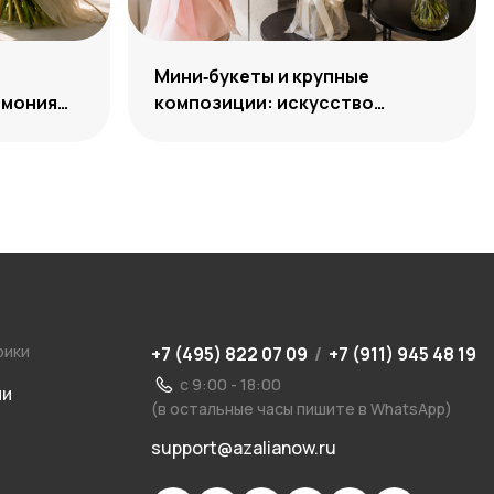
:
Мини‑букеты и крупные
рмония
композиции: искусство
уместного выбора
рики
+7 (495) 822 07 09
/
+7 (911) 945 48 19
с 9:00 - 18:00
ии
(в остальные часы пишите в WhatsApp)
support@azalianow.ru