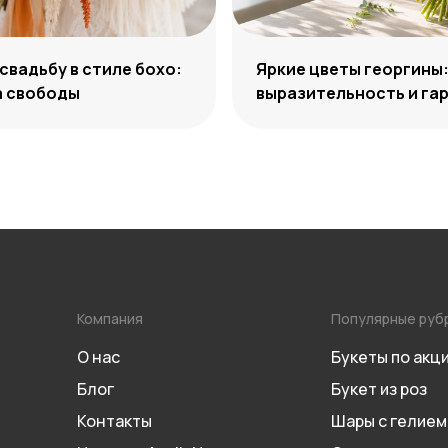
 свадьбу в стиле бохо:
Яркие цветы георгины
а свободы
выразительность и га
сочетаний
Компания
Популярные руб
О нас
Букеты по акц
Блог
Букет из роз
Контакты
Шары с гелием