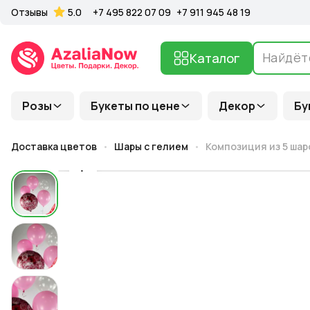
Отзывы
5.0
+7 495 822 07 09
+7 911 945 48 19
Каталог
Розы
Букеты по цене
Декор
Бу
Доставка цветов
Шары с гелием
Композиция из 5 шар