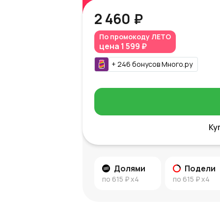
2 460 ₽
По промокоду
ЛЕТО
цена
1 599 ₽
+
246
бонусов
Много.ру
Ку
Долями
Подели
по
615 ₽
x4
по
615 ₽
x4