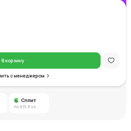
В корзину
пить с менеджером
Сплит
по
615 ₽
x4