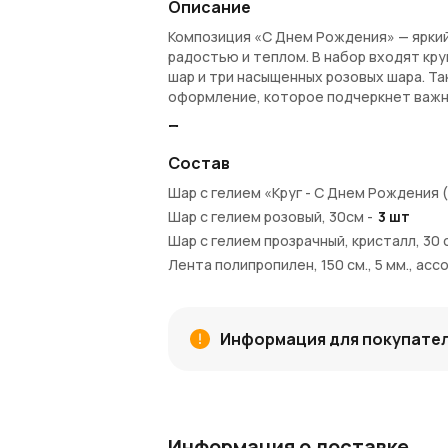
Описание
Композиция «С Днем Рождения» — яркий
радостью и теплом. В набор входят кр
шар и три насыщенных розовых шара. Т
оформление, которое подчеркнет важн
Преимущества:
Состав
Шар с поздравительной надписью а
Прозрачный шар придает композиции
Шар с гелием «Круг - С Днем Рождения 
Три розовых шара добавляют яркост
Шар с гелием розовый, 30см
-
3
шт
Все шары наполнены гелием и украш
Шар с гелием прозрачный, кристалл, 30 
Подходят для любых дней рождения
Лента полипропилен, 150 см., 5 мм., асс
Покупка и доставка:
Шар груз для композиций, 30 см
-
1
шт
Купить композицию можно в интернет-м
Московской области. За каждую покуп
Информация для покупате
при следующих заказах.
Узнайте больше:
Читайте
новости AzaliaNow
и вдохновл
Информация о доставке