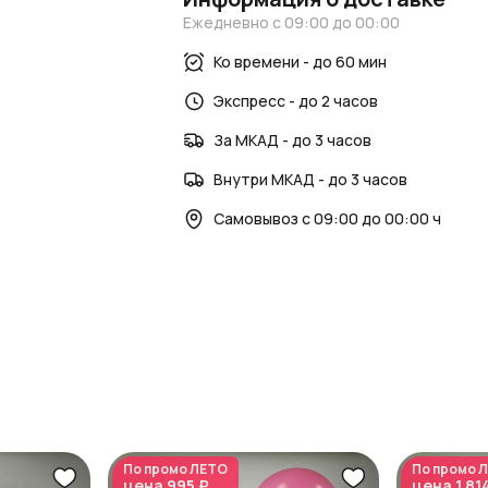
AzaliaNow — создаем праздник в каждом
Ежедневно с 09:00 до 00:00
Ко времени - до 60 мин
Экспресс - до 2 часов
За МКАД - до 3 часов
Внутри МКАД - до 3 часов
Самовывоз с 09:00 до 00:00 ч
По промо
ЛЕТО
По промо
Л
цена
995 ₽
цена
1 81