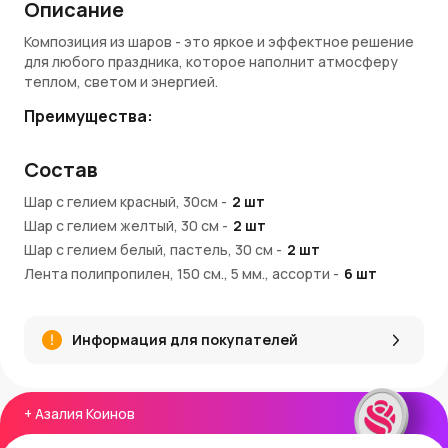
Описание
Композиция из шаров - это яркое и эффектное решение
для любого праздника, которое наполнит атмосферу
теплом, светом и энергией.
Преимущества:
Желтый цвет символизирует радость и оптимизм,
Состав
белый — чистоту и свежесть, красный — страсть и
силу
Шар с гелием красный, 30см
-
2
шт
Композиция из 6 шаров — заметна и при этом
Шар с гелием желтый, 30 см
-
2
шт
гармонична
Шар с гелием белый, пастель, 30 см
Все шары наполнены гелием и украшены
-
2
шт
декоративными лентами
Лента полипропилен, 150 см., 5 мм., ассорти
-
6
шт
Подходит для дней рождения, юбилеев,
Шар груз для композиций, 30 см
-
1
шт
корпоративных мероприятий
Универсальный формат для интерьера, улицы и
Информация для покупателей
фотозоны
Покупка и доставка:
+
Азалия Коинов
Купить композицию из шаров можно в интернет-
магазине AzaliaNow. Мы доставляем заказы по Москве и