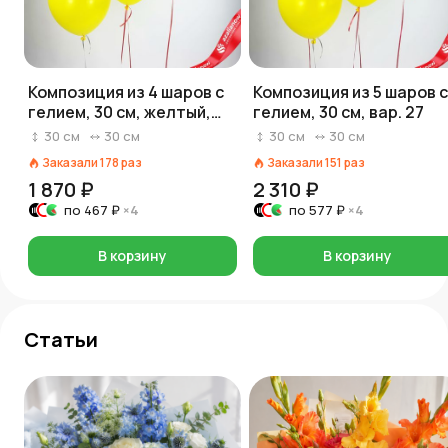
Композиция из 4 шаров с
Композиция из 5 шаров с
гелием, 30 см, желтый,
гелием, 30 см, вар. 27
зеленый
30
см
30
см
30
см
30
см
Заказали
178
раз
Заказали
151
раз
1 870 ₽
2 310 ₽
по
467 ₽
×4
по
577 ₽
×4
В корзину
В корзину
Статьи