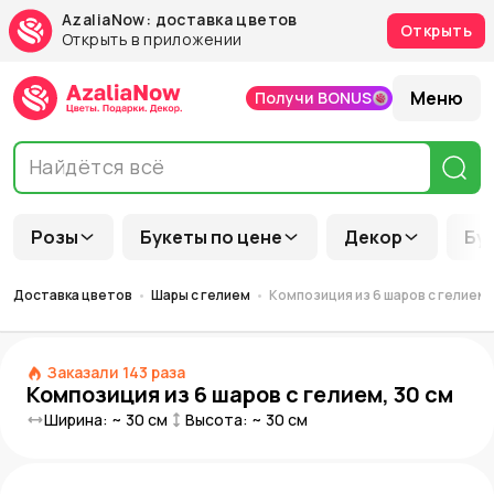
AzaliaNow: доставка цветов
Открыть
Открыть в приложении
Меню
Получи BONUS
Розы
Букеты по цене
Декор
Бу
Доставка цветов
Шары с гелием
Композиция из 6 шаров с гелием,
Заказали
143
раза
Композиция из 6 шаров с гелием, 30 см
Ширина: ~
30
см
Высота: ~
30
см