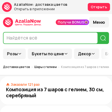
AzaliaNow: доставка цветов
Открыть
Открыть в приложении
Меню
Получи BONUS
Розы
Букеты по цене
Декор
Бу
Доставка цветов
Шары с гелием
Композиция из 7 шаров с гелием,
Заказали
121
раз
Композиция из 7 шаров с гелием, 30 см,
серебряный