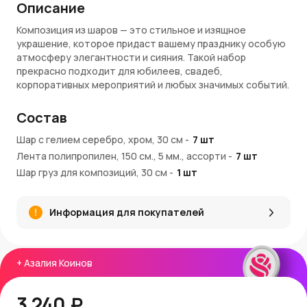
Описание
Композиция из шаров — это стильное и изящное
украшение, которое придаст вашему празднику особую
атмосферу элегантности и сияния. Такой набор
прекрасно подходит для юбилеев, свадеб,
корпоративных мероприятий и любых значимых событий.
Шары наполнены гелием и перевязаны лентой, что
обеспечивает аккуратный внешний вид и удобство при
Состав
транспортировке.
Шар с гелием серебро, хром, 30 см
-
7
шт
Преимущества:
Лента полипропилен, 150 см., 5 мм., ассорти
-
7
шт
Шар груз для композиций, 30 см
Семь шаров благородного серебряного оттенка —
-
1
шт
символ изысканности и чистоты
Гелий сохраняет шары на долгое время в идеальном
Информация для покупателей
состоянии
Перевязаны лентой для стильного и аккуратного
оформления
Диаметр 30 см — оптимальный размер для заметного
+
Азалия Коинов
акцента на празднике
Универсальное украшение для различных
мероприятий и фотозон
3 240 ₽