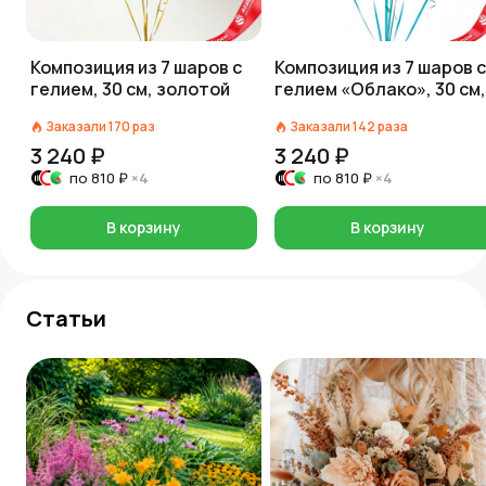
Композиция из 7 шаров с
Композиция из 7 шаров с
гелием, 30 см, золотой
гелием «Облако», 30 см,
голубой
Заказали
170
раз
Заказали
142
раза
3 240 ₽
3 240 ₽
по
810 ₽
×4
по
810 ₽
×4
В корзину
В корзину
Статьи