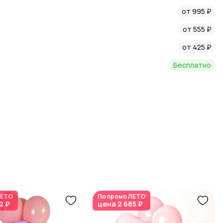
от 995 ₽
от 555 ₽
от 425 ₽
Бесплатно
ЕТО
По промо
ЛЕТО
2 ₽
цена
2 685 ₽