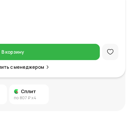
В корзину
пить с менеджером
Сплит
по
807 ₽
x4