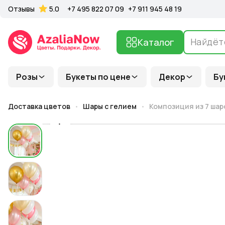
Отзывы
5.0
+7 495 822 07 09
+7 911 945 48 19
Каталог
Розы
Букеты по цене
Декор
Бу
Доставка цветов
Шары с гелием
Композиция из 7 шар