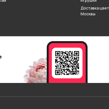
там
Игрушки
Доставка цвет
Москвы
е