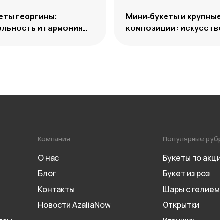
еты георгины:
Мини‑букеты и крупны
льность и гармония
композиции: искусств
ий
уместного выбора
Компания
Популярные руб
О нас
Букеты по акц
Блог
Букет из роз
Контакты
Шары с гелием
Новости AzaliaNow
Открытки