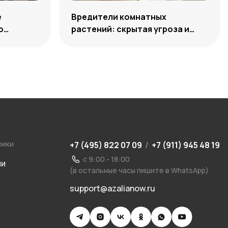
е
Вредители комнатных
о
растений: скрытая угроза и
способы нейтрализации
рики
+7 (495) 822 07 09
/
+7 (911) 945 48 19
с 9:00 - 18:00
ии
(в остальные часы пишите в WhatsApp)
support@azalianow.ru