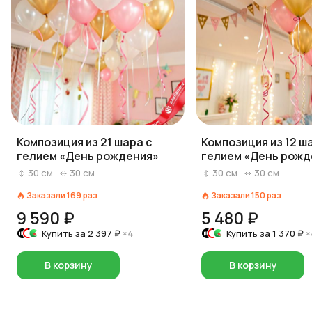
Композиция из 21 шара с
Композиция из 12 ш
гелием «День рождения»
гелием «День рожд
вар. 1
30
см
30
см
30
см
30
см
Заказали
169
раз
Заказали
150
раз
9 590 ₽
5 480 ₽
Купить за
2 397 ₽
×4
Купить за
1 370 ₽
×
В корзину
В корзину