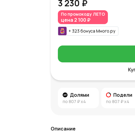
3 230 ₽
По промокоду
ЛЕТО
цена
2 100 ₽
+
323
бонуса
Много.ру
Ку
Долями
Подели
по
807 ₽
x4
по
807 ₽
x4
Описание