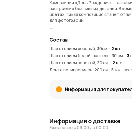
Композиция «День Рождения» — лакони
настроение без лишних деталей. В ком
цветах. Такая композиция станет отли
для фотографий.
Преимущества:
Состав
Включает 7 латексных шаров
Уже надуты гелием, с ленточками
Шар с гелием розовый, 30см
-
2
шт
Подходят для любого возраста — ун
Шар с гелием белый, пастель, 30 см
-
3
Сохраняют полет надолго
Шар с гелием золотой, 30 см
-
2
шт
Компактный и эффектный подарок
Лента полипропилен, 200 см., 5 мм., ас
Условия покупки:
AzaliaNow обеспечивает доставку по Мо
Информация для покупате
оформлении заказа вы получаете
Азал
будущих покупках.
Праздник начинается с деталей
Композиция из 7 шаров — это простое,
Информация о доставке
Еще больше идей оформления и вдохно
Ежедневно с 09:00 до 00:00