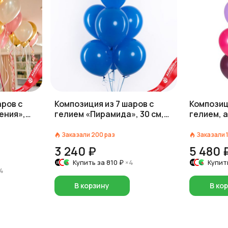
аров с
Композиция из 7 шаров с
Композиц
ения»,
гелием «Пирамида», 30 см,
гелием, 
синий
Заказали
200
раз
Заказали
3 240 ₽
5 480 
Купить за
810 ₽
×4
Купит
4
В корзину
В ко