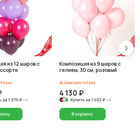
ия из 12 шаров с
Композиция из 9 шаров с
ассорти
гелием, 30 см, розовый
165
раз
Заказали
140
раз
₽
4 130 ₽
ь за
1 370 ₽
×4
Купить за
1 032 ₽
×4
рзину
В корзину