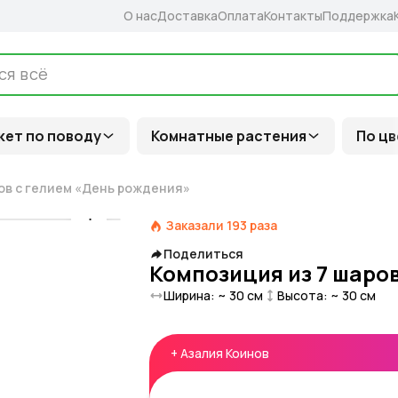
О нас
Доставка
Оплата
Контакты
Поддержка
кет по поводу
Комнатные растения
По цв
ов с гелием «День рождения»
Заказали
193
раза
Поделиться
Композиция из 7 шаро
Ширина: ~
30
см
Высота: ~
30
см
+
Азалия Коинов