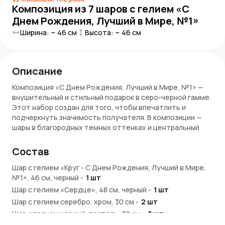
Композиция из 7 шаров с гелием «С
Днем Рождения, Лучший в Мире, №1»
Ширина: ~
46
см
Высота: ~
46
см
Описание
Композиция «С Днем Рождения, Лучший в Мире, №1» —
внушительный и стильный подарок в серо-черной гамме.
Этот набор создан для того, чтобы впечатлить и
подчеркнуть значимость получателя. В композиции —
шары в благородных темных оттенках и центральный
акцент: шар с надписью «С Днем Рождения, Лучший в
Мире, №1».
Состав
Преимущества:
Шар с гелием «Круг - С Днем Рождения, Лучший в Мире,
№1», 46 см, черный
-
1
шт
Эффектная палитра — сочетание серого и черного
Шар с гелием «Сердце», 48 см, черный
-
1
шт
Яркая надпись делает композицию запоминающейся
Шар с гелием серебро, хром, 30 см
Идеально для подарка мужчине на день рождения
-
2
шт
Шары наполнены гелием и оформлены лентами
Шар с гелием черный, пастель, 30 см
-
3
шт
Богатый объем — 7 шаров для максимального