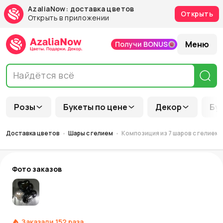
AzaliaNow: доставка цветов
Открыть
Открыть в приложении
Меню
Получи BONUS
Розы
Букеты по цене
Декор
Бу
Доставка цветов
Шары с гелием
Композиция из 7 шаров с гелием 
Фото заказов
Заказали
152
раза