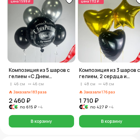
цена
1 599 ₽
цена
1 112 ₽
Композиция из 5 шаров с
Композиция из 3 шаров с
гелием «С Днем
гелием, 2 сердца и
Рождения, Лучший в
звезда, черный, золото
46
см
46
см
48
см
48
см
Мире, №1», черный,
Заказали
183
раза
Заказали
176
раз
серебряный
2 460 ₽
1 710 ₽
по
615 ₽
×4
по
427 ₽
×4
В корзину
В корзину