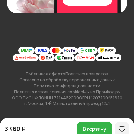
Публичная оферта
Политика возвратов
Согласие на обработку персональных данных
Политика конфиденциальности
Политика использования cookies
Мы на ПромКод.ру
ООО ПИОНФЛО
ИНН 7714462099
ОГРН 1207700251670
г. Москва, 1-Й Магистральный проезд 12с1
3 460 ₽
В корзину