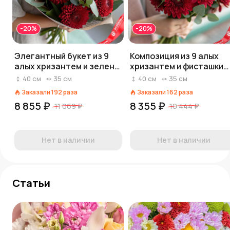
-20%
-20%
Элегантный букет из 9
Композиция из 9 алых
алых хризантем и зелени
хризантем и фисташки
фисташки «Шелковый
«Огненная нежность»
40
см
35
см
40
см
35
см
поцелуй»
Заказали
192
раза
Заказали
162
раза
8 855 ₽
8 355 ₽
11 069 ₽
10 444 ₽
Нет в наличии
Нет в наличии
Статьи