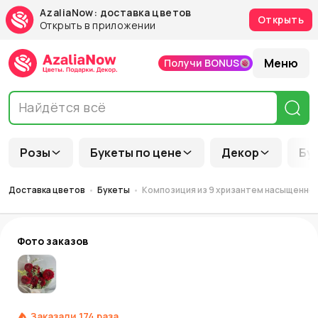
AzaliaNow: доставка цветов
Открыть
Открыть в приложении
Меню
Получи BONUS
Розы
Букеты по цене
Декор
Бу
Доставка цветов
Букеты
Композиция из 9 хризантем насыщенно-
Фото заказов
Заказали
174
раза