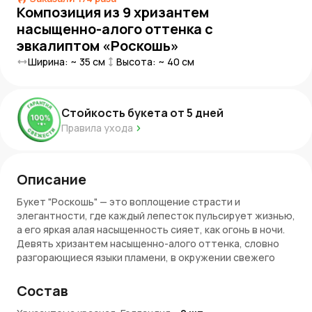
Композиция из 9 хризантем
насыщенно-алого оттенка с
эвкалиптом «Роскошь»
Ширина: ~
35
см
Высота: ~
40
см
Стойкость букета от
5
дней
Правила ухода
Описание
Букет "Роскошь" — это воплощение страсти и
элегантности, где каждый лепесток пульсирует жизнью,
а его яркая алая насыщенность сияет, как огонь в ночи.
Девять хризантем насыщенно-алого оттенка, словно
разгорающиеся языки пламени, в окружении свежего
эвкалипта создают композицию, полную силы и грации.
Этот букет — как волшебное заклинание, которое
Состав
пробуждает чувства и вызывает в сердце бурю эмоций,