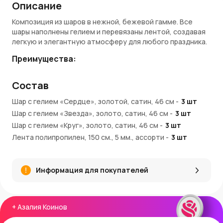
Описание
Композиция из шаров в нежной, бежевой гамме. Все
шары наполнены гелием и перевязаны лентой, создавая
легкую и элегантную атмосферу для любого праздника.
Преимущества:
Разнообразие форм: сердца, звезды и классические
Состав
круги
Нежный бежевый цвет подходит для любых событий
Шар с гелием «Сердце», золотой, сатин, 46 см
-
3
шт
Наполнение гелием обеспечивает плавный парящий
Шар с гелием «Звезда», золото, сатин, 46 см
-
3
шт
эффект
Шар с гелием «Круг», золото, сатин, 46 см
Лента аккуратно связывает композицию и добавляет
-
3
шт
стиль
Лента полипропилен, 150 см., 5 мм., ассорти
-
3
шт
Лента полипропилен, 200 см., 5 мм., ассорти
-
6
шт
Покупка и доставка:
Шар груз для композиций, 30 см
-
1
шт
Купить композицию можно в AzaliaNow с доставкой по
Информация для покупателей
Москве и Московской области. AzaliaNow гарантирует
качественную упаковку и начисление бонусных Азалия
Коинов.
+
Азалия Коинов
Идеальный акцент вашего праздника