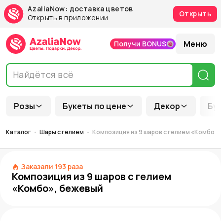
AzaliaNow: доставка цветов
Открыть
Открыть в приложении
Меню
Получи BONUS
Розы
Букеты по цене
Декор
Бу
Каталог
Шары с гелием
Композиция из 9 шаров с гелием «Комбо»
Заказали
193
раза
Композиция из 9 шаров с гелием
«Комбо», бежевый