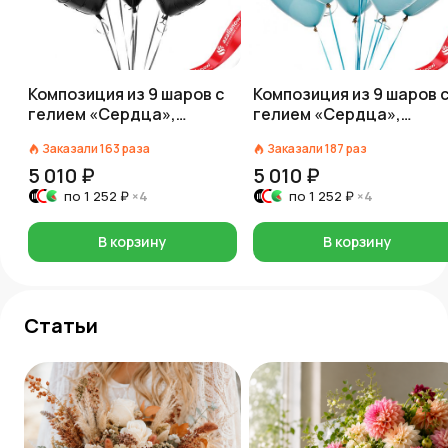
Композиция из 9 шаров с
Композиция из 9 шаров 
гелием «Сердца»,
гелием «Сердца»,
черный
нежно-голубой
Заказали
163
раза
Заказали
187
раз
5 010 ₽
5 010 ₽
по
1 252 ₽
×4
по
1 252 ₽
×4
В корзину
В корзину
Статьи