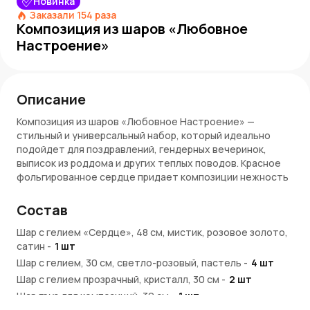
Новинка
Заказали
154
раза
Композиция из шаров «Любовное
Настроение»
Описание
Композиция из шаров «Любовное Настроение» —
стильный и универсальный набор, который идеально
подойдет для поздравлений, гендерных вечеринок,
выписок из роддома и других теплых поводов. Красное
фольгированное сердце придает композиции нежность
и свежесть, а пять шаров дополняют образ легкостью и
объемом.
Состав
Особенности:
Шар с гелием «Сердце», 48 см, мистик, розовое золото,
сатин
-
1
шт
1 фольгированное голубое сердце — символ
Шар с гелием, 30 см, светло-розовый, пастель
-
4
шт
нежности, заботы и искренности
Шар с гелием прозрачный, кристалл, 30 см
5 латексных шаров — эффектный акцент в одной
-
2
шт
гамме
Шар груз для композиций, 30 см
-
1
шт
Шары наполнены гелием и оформлены на ленточках