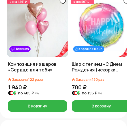
цена
1 261 ₽
цена
507 ₽
Новинка
Хорошая цена
Композиция из шаров
Шар с гелием «С Днем
«Сердце для тебя»
Рождения (искорки
звезд)», 46см., нежная
Заказали
122
раза
Заказали
130
раз
радуга, градиент
1 940 ₽
780 ₽
по
485 ₽
×4
по
195 ₽
×4
В корзину
В корзину