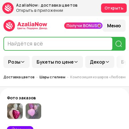
AzaliaNow: доставка цветов
Открыть
Открыть в приложении
Меню
Получи BONUS
Розы
Букеты по цене
Декор
Бу
Доставка цветов
Шары с гелием
Композиция из шаров «Любовно
Фото заказов