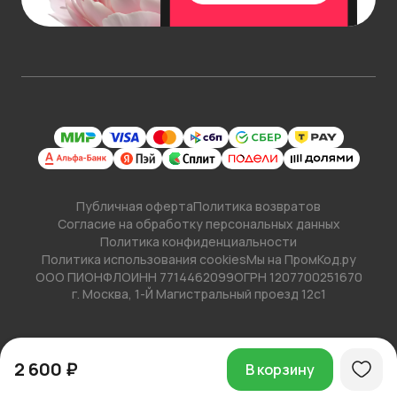
Публичная оферта
Политика возвратов
Согласие на обработку персональных данных
Политика конфиденциальности
Политика использования cookies
Мы на ПромКод.ру
ООО ПИОНФЛО
ИНН 7714462099
ОГРН 1207700251670
г. Москва, 1-Й Магистральный проезд 12с1
2 600 ₽
В корзину