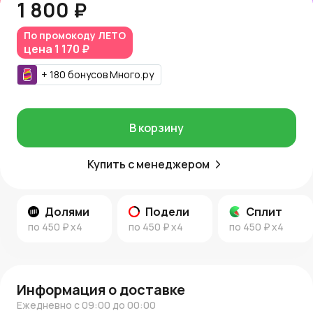
1 800 ₽
наборов, подарков ручной работы
Универсальность в сочетании с любыми
декоративными элементами
По промокоду
ЛЕТО
цена
1 170 ₽
Артикул: КП21-19СБ
Купить с доставкой
+
180
бонусов
Много.ру
Такую коробку можно купить на AzaliaNow с доставкой
по Москве и Московской области. За покупку
начисляются
Азалия Коины
, которые позволяют
В корзину
получать бонусы и скидки на последующие заказы.
Узнать больше
Купить с менеджером
Еще больше информации и идей для оформления
подарков найдете в
новостях AzaliaNow
и
блоге о
Долями
Подели
Сплит
декоре и цветах
.
по
450 ₽
x4
по
450 ₽
x4
по
450 ₽
x4
Информация о доставке
Ежедневно с 09:00 до 00:00