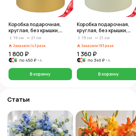
Коробка подарочная,
Коробка подарочная,
круглая, без крышки,
круглая, без крышки,
D21xH19 см,
D21xH19 см, пастельно-
19
см
21
см
19
см
21
см
перламутровый, золотой
мятный
Заказали
143
раза
Заказали
183
раза
1 800 ₽
1 360 ₽
по
450 ₽
×4
по
340 ₽
×4
В корзину
В корзину
Статьи