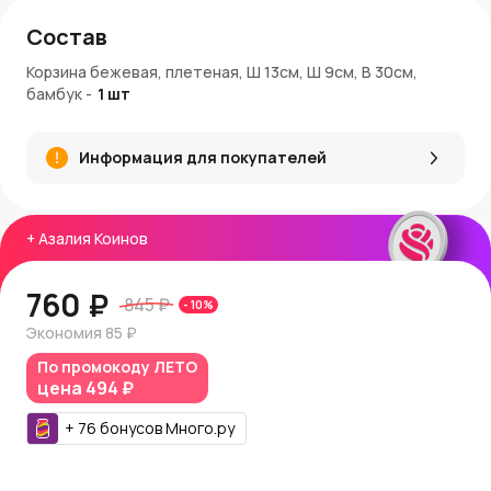
Состав
Корзина бежевая, плетеная, Ш 13см, Ш 9см, В 30см,
бамбук
-
1
шт
Информация для покупателей
+
Азалия Коинов
760 ₽
845 ₽
-
10
%
Экономия
85 ₽
По промокоду
ЛЕТО
цена
494 ₽
+
76
бонусов
Много.ру