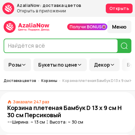
AzaliaNow: доставка цветов
Открыть
Открыть в приложении
Меню
Получи BONUS
Розы
Букеты по цене
Декор
Бу
Доставка цветов
Корзины
Корзина плетеная Бамбук D 13 x 9 см H
Заказали
247
раз
Корзина плетеная Бамбук D 13 x 9 см H
30 см Персиковый
Ширина: ~
13
см
Высота: ~
30
см