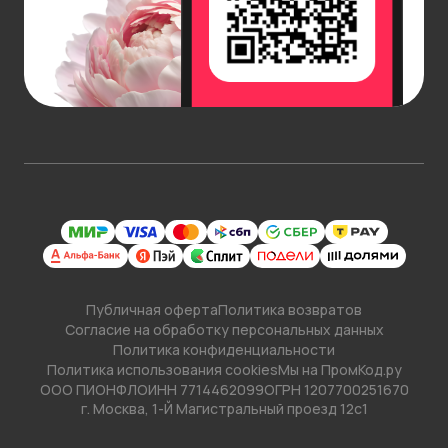
Публичная оферта
Политика возвратов
Согласие на обработку персональных данных
Политика конфиденциальности
Политика использования cookies
Мы на ПромКод.ру
ООО ПИОНФЛО
ИНН 7714462099
ОГРН 1207700251670
г. Москва, 1-Й Магистральный проезд 12с1