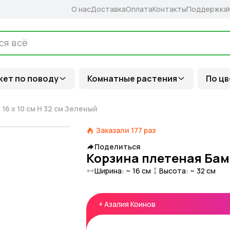
О нас
Доставка
Оплата
Контакты
Поддержка
кет по поводу
Комнатные растения
По цв
16 x 10 см H 32 см Зеленый
Заказали
177
раз
Поделиться
Корзина плетеная Бамб
Ширина: ~
16
см
Высота: ~
32
см
+
Азалия Коинов