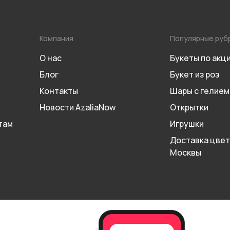
Компания
Популярные руб
О нас
Букеты по акц
Блог
Букет из роз
Контакты
Шары с гелием
Новости AzaliaNow
Открытки
там
Игрушки
Доставка цвет
Москвы