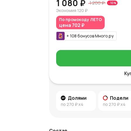
1 080 ₽
1 200 ₽
-
10
%
Экономия
120 ₽
По промокоду
ЛЕТО
цена
702 ₽
+
108
бонусов
Много.ру
Ку
Долями
Подели
по
270 ₽
x4
по
270 ₽
x4
Состав