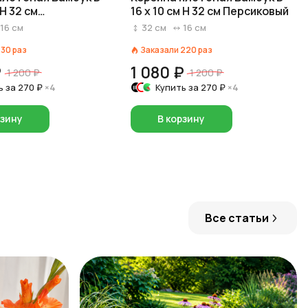
 H 32 см
16 x 10 см H 32 см Персиковый
ьный
16
см
32
см
16
см
130
раз
Заказали
220
раз
₽
1 080 ₽
1 200 ₽
1 200 ₽
ь за
270 ₽
×4
Купить за
270 ₽
×4
рзину
В корзину
Все статьи