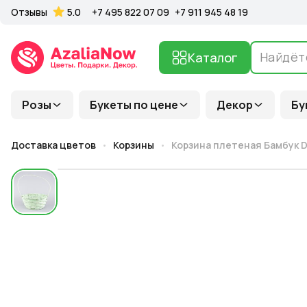
Отзывы
5.0
+7 495 822 07 09
+7 911 945 48 19
Каталог
Розы
Букеты по цене
Декор
Бу
Доставка цветов
Корзины
Корзина плетеная Бамбук D 