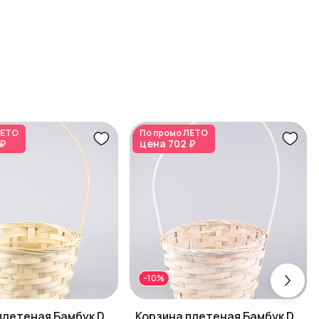
ЕТО
По промо
ЛЕТО
 ₽
цена
702 ₽
-10%
плетеная Бамбук D
Корзина плетеная Бамбук D