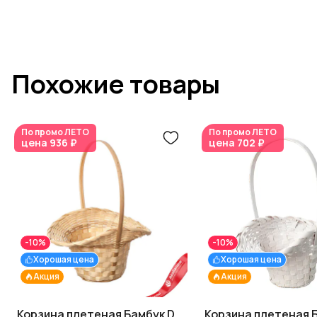
Похожие товары
По промо
ЛЕТО
По промо
ЛЕТО
цена
936 ₽
цена
702 ₽
-10%
-10%
Хорошая цена
Хорошая цена
Акция
Акция
Корзина плетеная Бамбук D
Корзина плетеная 