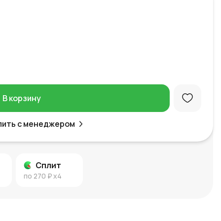
В корзину
пить с менеджером
Сплит
по
270 ₽
x4