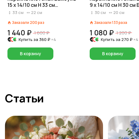
15 x 14/10 см H 33 см
9 x 14/10 см H 30 см
Натуральный
33
см
22
см
30
см
20
см
Заказали
200
раз
Заказали
133
раза
1 440 ₽
1 080 ₽
1 600 ₽
1 200 ₽
Купить за
360 ₽
×4
Купить за
270 ₽
×4
В корзину
В корзину
Статьи