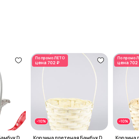
По промо
ЛЕТО
По промо
Л
цена
702 ₽
цена
702
-10%
-10%
Бамбук D
Корзина плетеная Бамбук D
Корзина 