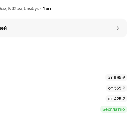
0см, В 32см, бамбук
-
1
шт
лей
от 995 ₽
от 555 ₽
от 425 ₽
Бесплатно