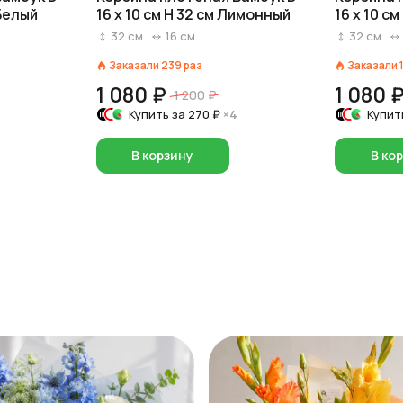
 Белый
16 x 10 см H 32 см Лимонный
16 x 10 см
Натурал
32
см
16
см
32
см
Заказали
239
раз
Заказали
1 080 ₽
1 080 
1 200 ₽
Купить за
270 ₽
×4
Купит
В корзину
В ко