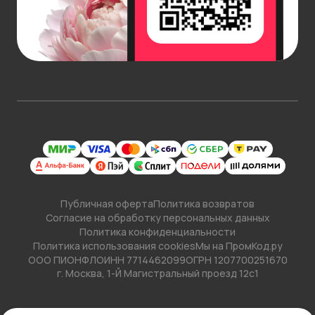
Публичная оферта
Политика возвратов
Согласие на обработку персональных данных
Политика конфиденциальности
Политика использования cookies
Мы на ПромКод.ру
ООО ПИОНФЛО
ИНН 7714462099
ОГРН 1207700251670
г. Москва, 1-Й Магистральный проезд 12с1