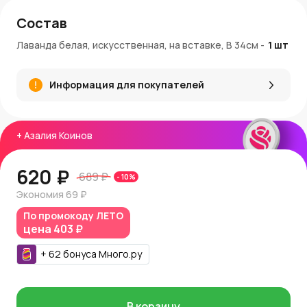
Состав
Лаванда белая, искусственная, на вставке, В 34см
-
1
шт
Информация для покупателей
+
Азалия Коинов
620 ₽
689 ₽
-
10
%
Экономия
69 ₽
По промокоду
ЛЕТО
цена
403 ₽
+
62
бонуса
Много.ру
В корзину