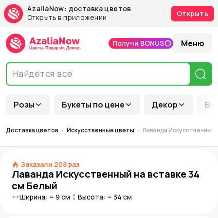
AzaliaNow: доставка цветов
Открыть
Открыть в приложении
Меню
Получи BONUS
Розы
Букеты по цене
Декор
Бу
Доставка цветов
Искусственные цветы
Лаванда Искусственный н
Заказали
208
раз
Лаванда Искусственный на вставке 34
см Белый
Ширина: ~
9
см
Высота: ~
34
см