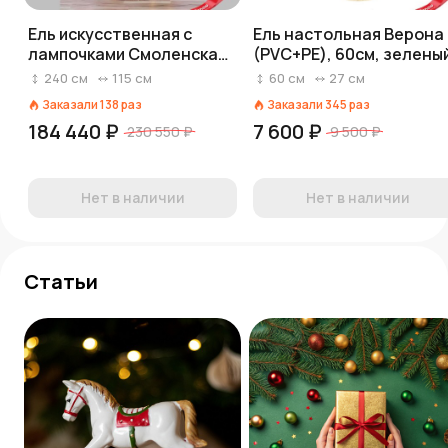
Ель искусственная с
Ель настольная Верона
лампочками Смоленская
(PVC+РЕ), 60см, зелены
(PE), 2,4м, зеленый
240
см
115
см
60
см
27
см
Заказали
138
раз
Заказали
345
раз
184 440 ₽
7 600 ₽
230 550 ₽
9 500 ₽
Нет в наличии
Нет в наличии
Статьи