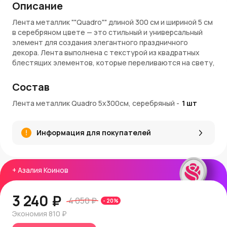
Описание
Лента металлик ""Quadro"" длиной 300 см и шириной 5 см
в серебряном цвете — это стильный и универсальный
элемент для создания элегантного праздничного
декора. Лента выполнена с текстурой из квадратных
блестящих элементов, которые переливаются на свету,
добавляя изысканности и яркости любым композициям.
Состав
Материалы и качество
Лента металлик Quadro 5х300см, серебряный
-
1
шт
Лента изготовлена из высококачественного
металлизированного материала, который обеспечивает
долговечность и устойчивость к повреждениям. Гладкая
Информация для покупателей
текстура и сияющий серебряный цвет подчёркивают её
современный и роскошный стиль. Прочная конструкция
позволяет использовать ленту в самых различных
декоративных проектах.
+
Азалия Коинов
Применение и декор
3 240 ₽
4 050 ₽
-
20
%
Лента ""Quadro"" идеально подходит для украшения
новогоднего интерьера, подарков, ёлок, венков и
Экономия
810 ₽
создания праздничных композиций. Её можно