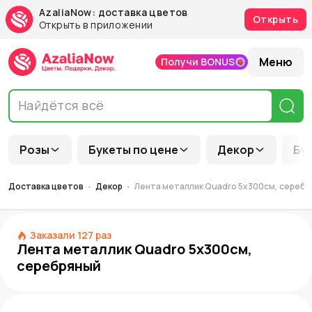
AzaliaNow: доставка цветов
Открыть
Открыть в приложении
Меню
Получи BONUS
Розы
Букеты по цене
Декор
Бу
Доставка цветов
Декор
Лента металлик Quadro 5х300см, сереб
Заказали
127
раз
Лента металлик Quadro 5х300см,
серебряный