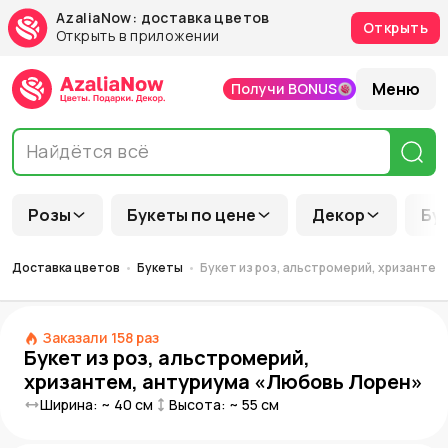
AzaliaNow: доставка цветов
Открыть
Открыть в приложении
Меню
Получи BONUS
Розы
Букеты по цене
Декор
Бу
Доставка цветов
Букеты
Букет из роз, альстромерий, хризантем
Заказали
158
раз
Букет из роз, альстромерий,
хризантем, антуриума «Любовь Лорен»
Ширина: ~
40
см
Высота: ~
55
см