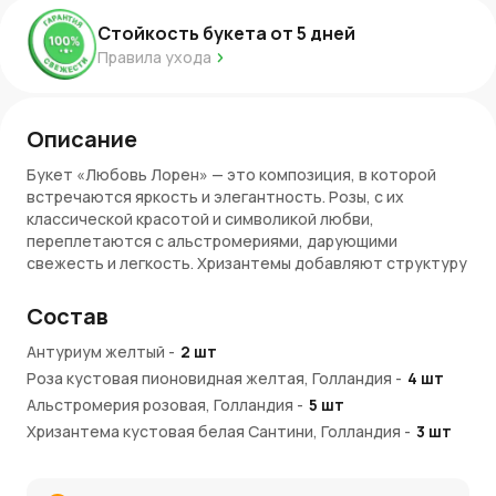
Стойкость букета от
5
дней
Правила ухода
Описание
Букет «Любовь Лорен» — это композиция, в которой
встречаются яркость и элегантность. Розы, с их
классической красотой и символикой любви,
переплетаются с альстромериями, дарующими
свежесть и легкость. Хризантемы добавляют структуру
и необычную текстуру, а антуриум, со своей яркой и
экзотичной формой, привносит в композицию особый
Состав
акцент.
Антуриум желтый
-
2
шт
Стиль и символика букета
Роза кустовая пионовидная желтая, Голландия
-
4
шт
Композиция «Любовь Лорен» передает всю полноту
Альстромерия розовая, Голландия
-
5
шт
эмоций: от страсти, заключенной в розах, до
Хризантема кустовая белая Сантини, Голландия
-
3
шт
элегантности, которую добавляют альстромерии.
Пленка
-
1
шт
Хризантемы символизируют стойкость и верность, а
Бумага розовая, тишью
-
1
шт
антуриум, с его ярким цветом и необычной формой,