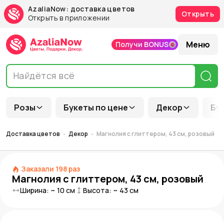
AzaliaNow: доставка цветов
Открыть
Открыть в приложении
Меню
Получи BONUS
Розы
Букеты по цене
Декор
Бу
Доставка цветов
Декор
Магнолия с глиттером, 43 см, розовый
Заказали
198
раз
Магнолия с глиттером, 43 см, розовый
Ширина: ~
10
см
Высота: ~
43
см