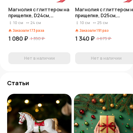
Магнолия с глиттером на
Магнолия с глиттером 
прищепке, D24см,
прищепке, D25см,
шампань
красный
10
см
24
см
10
см
25
см
Заказали
173
раза
Заказали
191
раз
1 080 ₽
1 340 ₽
1 350 ₽
1 675 ₽
Нет в наличии
Нет в наличии
Статьи