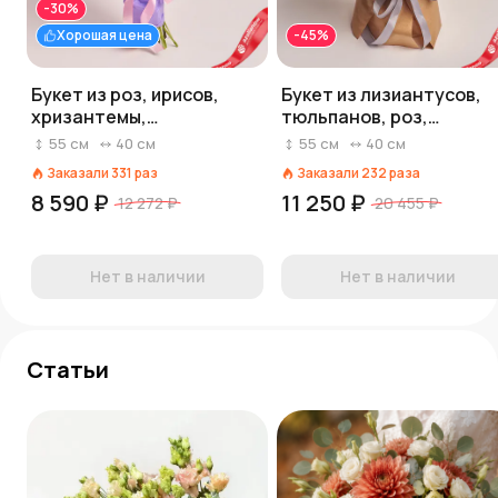
-30%
Хорошая цена
-45%
Букет из роз, ирисов,
Букет из лизиантусов,
хризантемы,
тюльпанов, роз,
лизиантусов в сиреневой
гортензий «Мадам»
55
см
40
см
55
см
40
см
пленке
Заказали
331
раз
Заказали
232
раза
8 590 ₽
11 250 ₽
12 272 ₽
20 455 ₽
Нет в наличии
Нет в наличии
Статьи