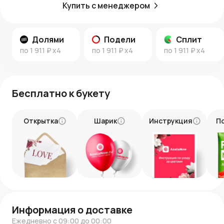
Купить с менеджером
Долями
Подели
Сплит
по
1 911 ₽
x4
по
1 911 ₽
x4
по
1 911 ₽
x4
Бесплатно к букету
Открытка
Шарик
Инструкция
П
Информация о доставке
Ежедневно с 09:00 до 00:00