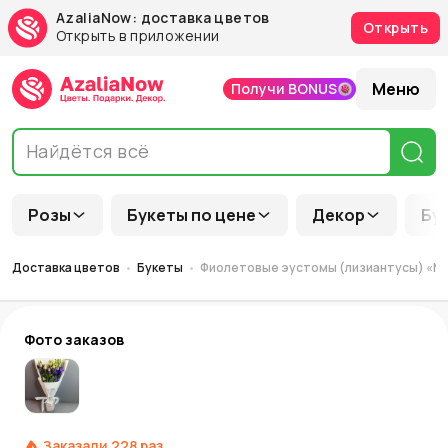
AzaliaNow: доставка цветов
Открыть
Открыть в приложении
Меню
Получи BONUS
Розы
Букеты по цене
Декор
Бу
Доставка цветов
Букеты
Фиолетовые эустомы (лизиантусы) «Му
Фото заказов
Заказали
228
раз