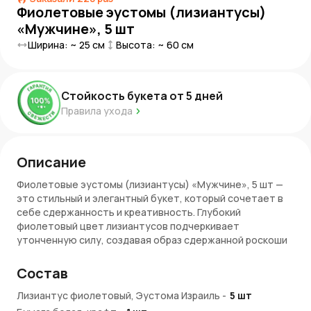
Фиолетовые эустомы (лизиантусы)
«Мужчине», 5 шт
Ширина: ~
25
см
Высота: ~
60
см
Стойкость букета от
5
дней
Правила ухода
Описание
Фиолетовые эустомы (лизиантусы) «Мужчине», 5 шт —
это стильный и элегантный букет, который сочетает в
себе сдержанность и креативность. Глубокий
фиолетовый цвет лизиантусов подчеркивает
утонченную силу, создавая образ сдержанной роскоши
и мужественности. Эти цветы — отличный выбор для
подарка мужчине, который ценит оригинальность и
Состав
эстетику. Упакованные в стильную, минималистичную
упаковку, они будут отличным акцентом в любой
Лизиантус фиолетовый, Эустома Израиль
-
5
шт
обстановке.