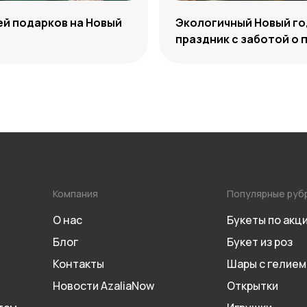
ей подарков на Новый
Экологичный Новый го
праздник с заботой о 
Компания
Популярные руб
О нас
Букеты по акц
Блог
Букет из роз
Контакты
Шары с гелием
Новости AzaliaNow
Открытки