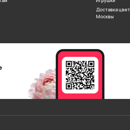
там
Игрушки
Доставка цвет
Москвы
е