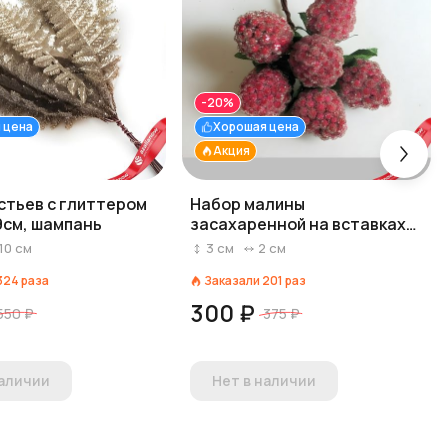
-20%
 цена
Хорошая цена
Акция
стьев с глиттером
Набор малины
19см, шампань
засахаренной на вставках
6шт., D2,2x3xL11см,
10
см
3
см
2
см
малиновый
324
раза
Заказали
201
раз
300 ₽
550 ₽
375 ₽
наличии
Нет в наличии