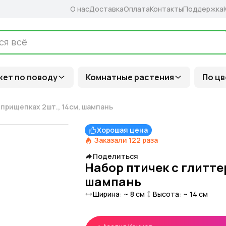
О нас
Доставка
Оплата
Контакты
Поддержка
кет по поводу
Комнатные растения
По цв
 прищепках 2шт., 14см, шампань
Хорошая цена
Заказали
122
раза
Поделиться
Набор птичек с глитте
шампань
Ширина: ~
8
см
Высота: ~
14
см