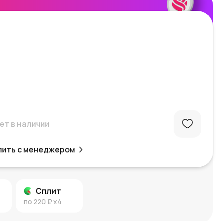
ет в наличии
пить с менеджером
Сплит
по
220 ₽
x4