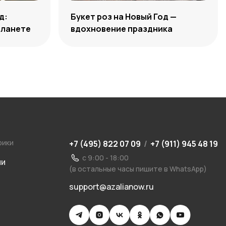
д:
Букет роз на Новый Год —
планете
вдохновение праздника
рики
+7 (495) 822 07 09
/
+7 (911) 945 48 19
с 9:00 - 18:00
ии
(в остальные часы пишите в WhatsApp)
support@azalianow.ru