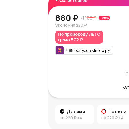
+
Азалия Коинов
880 ₽
1 100 ₽
-
20
%
Экономия
220 ₽
По промокоду
ЛЕТО
цена
572 ₽
+
88
бонусов
Много.ру
Н
Ку
Долями
Подели
по
220 ₽
x4
по
220 ₽
x4