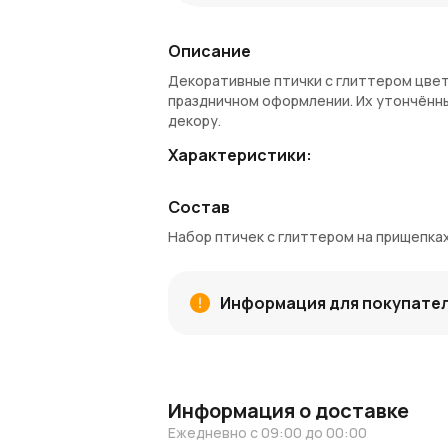
Описание
Декоративные птички с глиттером цве
праздничном оформлении. Их утончённ
декору.
Характеристики:
Количество в наборе
: 2 птички.
Состав
Размер
: длина — 14 см.
Цвет
: шампань с блестящим покрыти
Набор птичек с глиттером на прищепках
Материал
: текстиль, перо, блёстки.
Крепление
: металлические прищепк
Преимущества:
Информация для покупате
Лёгкость и простота крепления на 
Универсальный дизайн, который гар
Теплый цвет шампань идеально подх
Добавляет мягкое сияние и текстурн
Информация о доставке
Идеи применения:
Ежедневно с 09:00 до 00:00