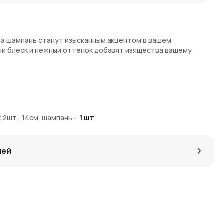
та шампань станут изысканным акцентом в вашем
ый блеск и нежный оттенок добавят изящества вашему
ем.
 2шт., 14см, шампань
-
1
шт
и для удобного размещения.
лей
любых поверхностях.
монирует с любым праздничным стилем.
одит для создания уютной атмосферы.
ый акцент.