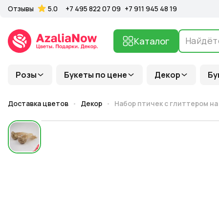
Отзывы
5.0
+7 495 822 07 09
+7 911 945 48 19
Каталог
Розы
Букеты по цене
Декор
Бу
Доставка цветов
Декор
Набор птичек с глиттером на