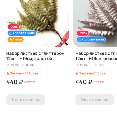
-20%
Хорошая цена
-20%
Акция
Хорошая цена
Набор листьев с глиттером
Набор листьев с г
12шт., H19см, золотой
12шт., H19см, розов
19
см
10
см
19
см
10
см
Заказали
173
раза
Заказали
185
раз
440 ₽
440 ₽
550 ₽
550 ₽
Нет в наличии
Нет в наличии