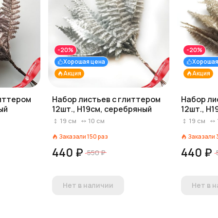
-20%
-20%
Хорошая цена
Хорошая
Акция
Акция
литтером
Набор листьев с глиттером
Набор ли
ый
12шт., H19см, серебряный
12шт., H
19
см
10
см
19
см
Заказали
150
раз
Заказали
440 ₽
440 ₽
550 ₽
Нет в наличии
Нет в 