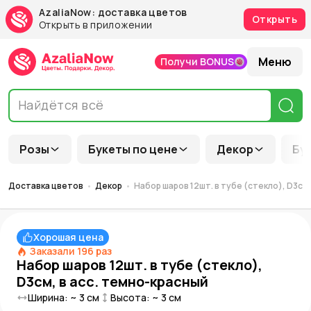
AzaliaNow: доставка цветов
Открыть
Открыть в приложении
Меню
Получи BONUS
Розы
Букеты по цене
Декор
Бу
Доставка цветов
Декор
Набор шаров 12шт. в тубе (стекло), D3см
Хорошая цена
Заказали
196
раз
Набор шаров 12шт. в тубе (стекло),
D3см, в асс. темно-красный
Ширина: ~
3
см
Высота: ~
3
см