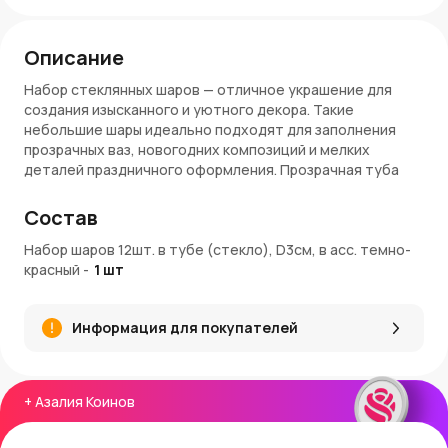
Описание
Набор стеклянных шаров — отличное украшение для
создания изысканного и уютного декора. Такие
небольшие шары идеально подходят для заполнения
прозрачных ваз, новогодних композиций и мелких
деталей праздничного оформления. Прозрачная туба
надежно хранит шары и облегчает транспортировку.
Состав
Преимущества:
Набор шаров 12шт. в тубе (стекло), D3см, в асс. темно-
12 стеклянных шаров диаметром 3 см
красный
-
1
шт
Глубокие темно-красные оттенки для насыщенного
праздничного декора
Компактный размер для многообразия декоративных
Информация для покупателей
решений
Прочная упаковка для сохранности и удобства
хранения
Артикул: E1761
+
Азалия Коинов
Покупка и доставка: