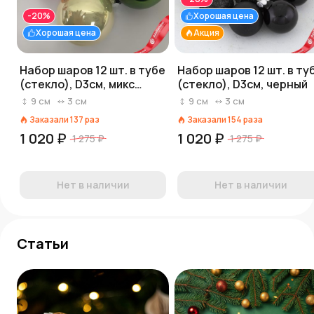
-20%
Хорошая цена
Хорошая цена
Акция
Набор шаров 12 шт. в тубе
Набор шаров 12 шт. в ту
(стекло), D3см, микс
(стекло), D3см, черный
зеленый/красный
9
см
3
см
9
см
3
см
Заказали
137
раз
Заказали
154
раза
1 020 ₽
1 020 ₽
1 275 ₽
1 275 ₽
Нет в наличии
Нет в наличии
Статьи