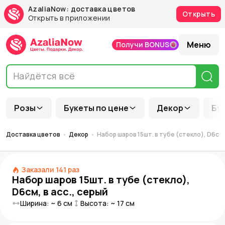
AzaliaNow: доставка цветов
Открыть
Открыть в приложении
Меню
Получи BONUS
Розы
Букеты по цене
Декор
Бу
Доставка цветов
Декор
Набор шаров 15шт. в тубе (стекло), D6см, 
Заказали
141
раз
Набор шаров 15шт. в тубе (стекло),
D6см, в асс., серый
Ширина: ~
6
см
Высота: ~
17
см