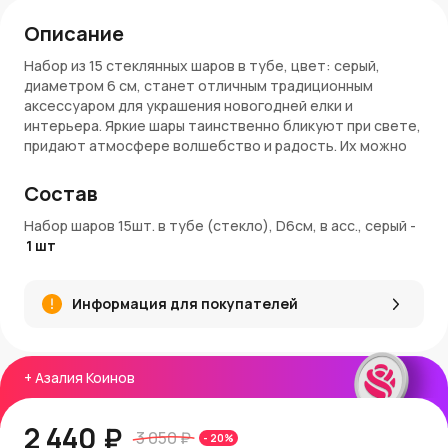
Описание
Набор из 15 стеклянных шаров в тубе, цвет: серый,
диаметром 6 см, станет отличным традиционным
аксессуаром для украшения новогодней елки и
интерьера. Яркие шары таинственно бликуют при свете,
придают атмосфере волшебство и радость. Их можно
использовать не только для елки, но и для стильных
композиций на столе, окнах и дверях.
Состав
Материалы и качество
Набор шаров 15шт. в тубе (стекло), D6см, в асс., серый
-
1
шт
Эти новогодние украшения созданы из тонкого стекла с
нанесением краски. В коллекции представлены шары с
матовым, глянцевым и текстурным покрытием. Краска
Информация для покупателей
устойчива, не оставляет следов, не осыпается и
безопасна для здоровья. Размер 6 см делает шары
идеальными для елок среднего размера и большинства
рождественских композиций и венков.
+
Азалия Коинов
Применение и украшение интерьера
2 440 ₽
3 050 ₽
-
20
%
Один из способов применения стеклянных шаров —