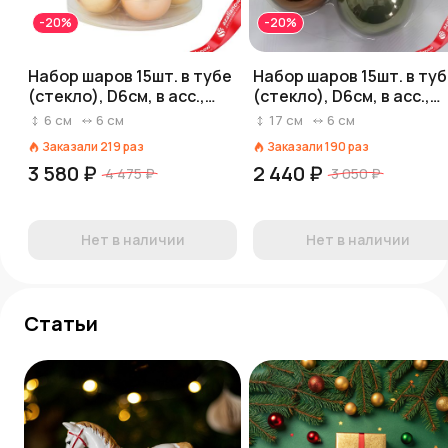
-20%
-20%
Набор шаров 15шт. в тубе
Набор шаров 15шт. в ту
(стекло), D6см, в асс.,
(стекло), D6см, в асс.,
золотой
коричневый/зеленый
6
см
6
см
17
см
6
см
Заказали
219
раз
Заказали
190
раз
3 580 ₽
2 440 ₽
4 475 ₽
3 050 ₽
Нет в наличии
Нет в наличии
Статьи