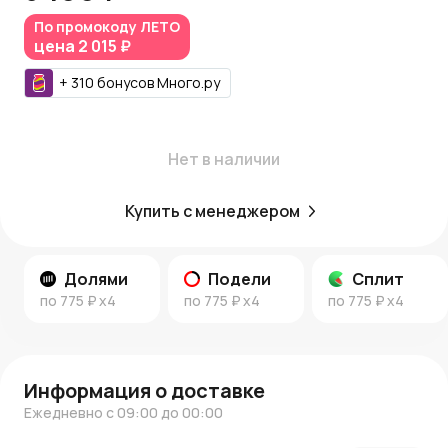
Азалия Коины
, которые можно использовать при
По промокоду
ЛЕТО
следующих заказах.
цена
2 015 ₽
Узнайте больше:
+
310
бонусов
Много.ру
Читайте
новости AzaliaNow
и вдохновляйтесь идеями в
нашем блоге о декоре и стиле
.
AzaliaNow помогает создавать праздничное настроение
Нет в наличии
с изысканностью и стилем.
Купить с менеджером
Долями
Подели
Сплит
по
775 ₽
x4
по
775 ₽
x4
по
775 ₽
x4
Информация о доставке
Ежедневно с 09:00 до 00:00