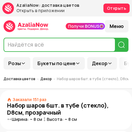
AzaliaNow: доставка цветов
Открыть
Открыть в приложении
Меню
Получи BONUS
Розы
Букеты по цене
Декор
Бу
Доставка цветов
Декор
Набор шаров 6шт. в тубе (стекло), D8см,
Заказали
151
раз
Набор шаров 6шт. в тубе (стекло),
D8см, прозрачный
Ширина: ~
8
см
Высота: ~
8
см