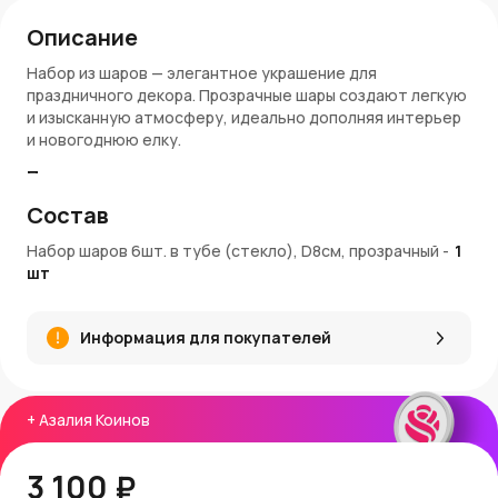
Описание
Набор из шаров — элегантное украшение для
праздничного декора. Прозрачные шары создают легкую
и изысканную атмосферу, идеально дополняя интерьер
и новогоднюю елку.
Преимущества:
Состав
6 шаров из прозрачного стекла диаметром 8 см
Удобная туба для хранения и транспортировки
Набор шаров 6шт. в тубе (стекло), D8см, прозрачный
-
1
Придают легкость и изящество праздничному
шт
оформлению
Универсальный дизайн подойдет к любому стилю
интерьера
Информация для покупателей
Классика, которая всегда в моде
Артикул: E17015-8
Покупка и доставка:
+
Азалия Коинов
Купить набор стеклянных шаров можно в интернет-
магазине AzaliaNow. Доставка доступна по Москве и
3 100 ₽
Московской области. За каждую покупку начисляются