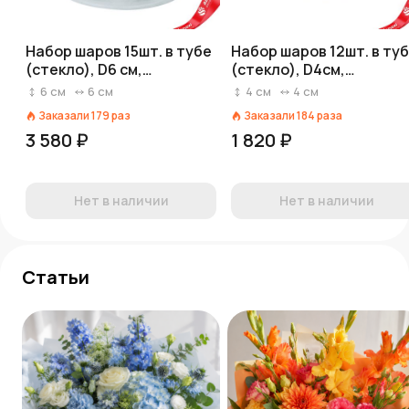
Набор шаров 15шт. в тубе
Набор шаров 12шт. в ту
(стекло), D6 см,
(стекло), D4см,
прозрачный
прозрачный
6
см
6
см
4
см
4
см
Заказали
179
раз
Заказали
184
раза
3 580 ₽
1 820 ₽
Нет в наличии
Нет в наличии
Статьи