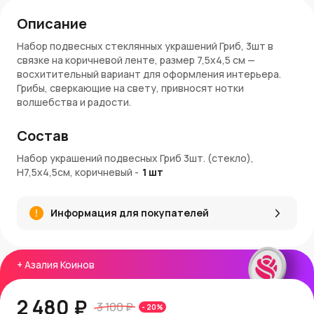
Описание
Набор подвесных стеклянных украшений Гриб, 3шт в
связке на коричневой ленте, размер 7,5х4,5 см —
восхитительный вариант для оформления интерьера.
Грибы, сверкающие на свету, привносят нотки
волшебства и радости.
Материалы и качество
Состав
Украшение выполнено из тонкого стекла с нанесением
Набор украшений подвесных Гриб 3шт. (стекло),
краски. Поверхности игрушек в наборе: матовая,
Н7,5х4,5см, коричневый
-
1
шт
глянцевая и с текстурным напылением. Краска на
игрушках устойчива, не оставляет следов на руках и
безопасна для здоровья.
Информация для покупателей
Применение и украшение интерьера
Одной из идей для использования стеклянных
+
Азалия Коинов
новогодних украшений является оформление
праздничного стола, где игрушки могут стать центром
внимания. Просто разместите их в стеклянных вазах или
2 480 ₽
3 100 ₽
-
20
%
корзинах, добавив немного мишуры и свечей. Такой