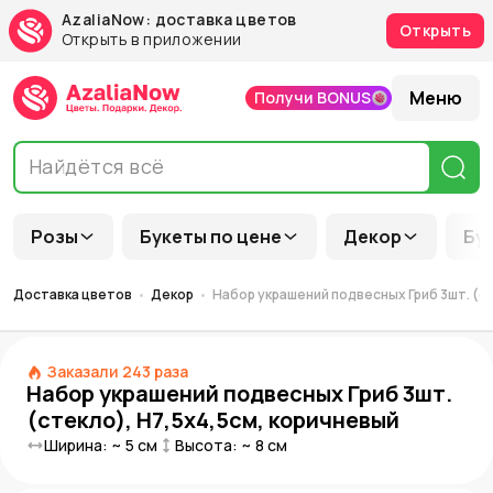
AzaliaNow: доставка цветов
Открыть
Открыть в приложении
Меню
Получи BONUS
Розы
Букеты по цене
Декор
Бу
Доставка цветов
Декор
Набор украшений подвесных Гриб 3шт. (с
Заказали
243
раза
Набор украшений подвесных Гриб 3шт.
(стекло), Н7,5х4,5см, коричневый
Ширина: ~
5
см
Высота: ~
8
см