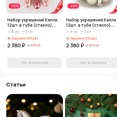
-20%
-20%
Набор украшений Капли
Набор украшений Капли
12шт. в тубе (стекло),
12шт. в тубе (стекло),
2,5x7,5см, микс розовый
2,5x7,5см, микс
8
см
3
см
8
см
3
см
серебряный
Заказали
259
раз
Заказали
205
раз
2 380 ₽
2 380 ₽
2 975 ₽
2 975 ₽
Нет в наличии
Нет в наличии
Статьи