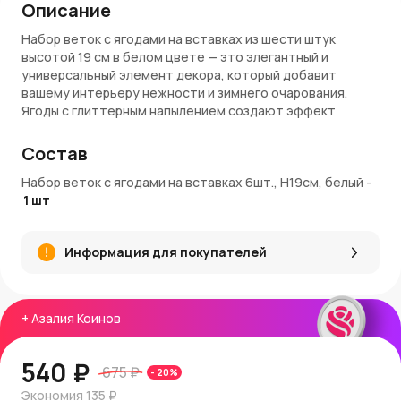
Описание
Набор веток с ягодами на вставках из шести штук
высотой 19 см в белом цвете — это элегантный и
универсальный элемент декора, который добавит
вашему интерьеру нежности и зимнего очарования.
Ягоды с глиттерным напылением создают эффект
искрящегося снега, подчёркивая праздничную
атмосферу.
Состав
Материалы и качество
Набор веток с ягодами на вставках 6шт., H19см, белый
-
1
шт
Ветки изготовлены из прочного материала, а ягоды
покрыты блестящим напылением, которое
обеспечивает долговечность и устойчивость к
Информация для покупателей
осыпанию. Гибкие стебли позволяют легко размещать
ветки в различных декоративных композициях.
Применение и украшение интерьера
+
Азалия Коинов
Этот набор идеально подходит для декора новогодних
ёлок, гирлянд, венков или создания праздничных
540 ₽
675 ₽
-
20
%
букетов. Белый цвет ягод с блестящим покрытием
добавляет свежести и гармонично сочетается с
Экономия
135 ₽