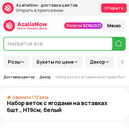
AzaliaNow: доставка цветов
Открыть
Открыть в приложении
Меню
Получи BONUS
Розы
Букеты по цене
Декор
Бу
Доставка цветов
Декор
Набор веток с ягодами на вставках 6шт.,
Заказали
172
раза
Набор веток с ягодами на вставках
6шт., H19см, белый