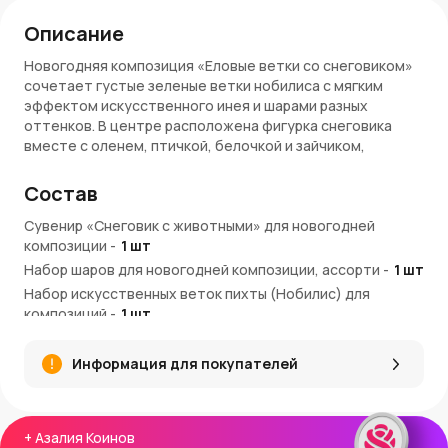
Описание
Новогодняя композиция «Еловые ветки со снеговиком»
сочетает густые зеленые ветки нобилиса с мягким
эффектом искусственного инея и шарами разных
оттенков. В центре расположена фигурка снеговика
вместе с оленем, птичкой, белочкой и зайчиком,
создавая выразительный праздничный сюжет, который
оживляет оформление и привлекает внимание к каждой
Состав
детали.
Сувенир «Снеговик с животными» для новогодней
Преимущества композиции
композиции
-
1
шт
Набор шаров для новогодней композиции, ассорти
-
1
шт
Объемные ветки нобилиса с легким эффектом снега
Набор искусственных веток пихты (Нобилис) для
выглядят выразительно и передают зимний характер
композиций
декора.
-
1
шт
Разноцветные шары делают оформление более
Декоративный элемент
-
2
шт
насыщенным и подчеркивают праздничные акценты.
Информация для покупателей
Фигурка снеговика с животными создает небольшой
сюжет, добавляя композиции индивидуальность.
Шишки на ветках вносят природные элементы,
подчеркивая структуру новогоднего украшения.
+
Азалия Коинов