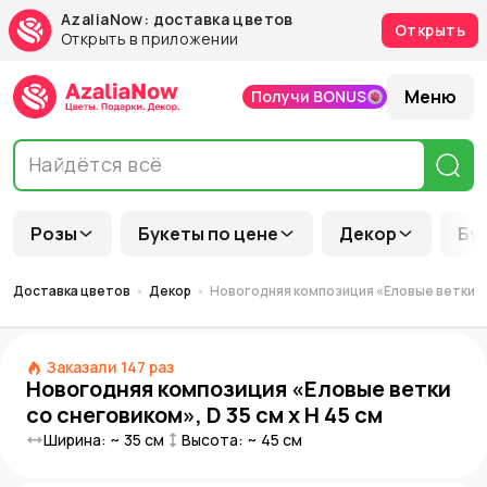
AzaliaNow: доставка цветов
Открыть
Открыть в приложении
Меню
Получи BONUS
Розы
Букеты по цене
Декор
Бу
Доставка цветов
Декор
Новогодняя композиция «Еловые ветки со 
Заказали
147
раз
Новогодняя композиция «Еловые ветки
со снеговиком», D 35 см x H 45 см
Ширина: ~
35
см
Высота: ~
45
см