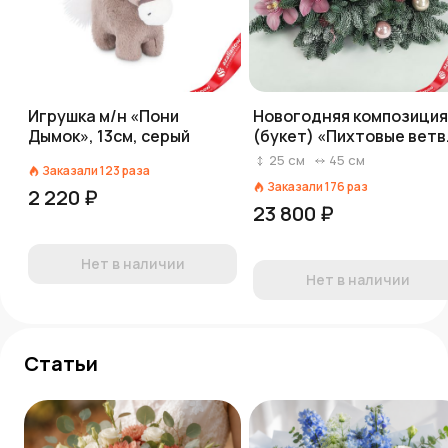
Игрушка м/н «Пони
Новогодняя композиция
Дымок», 13см, серый
(букет) «Пихтовые ветв
с ангелом и орхидеями»
25
см
45
см
Заказали
123
раза
D 45 см x H 25 см
Заказали
176
раз
2 220 ₽
23 800 ₽
Нет в наличии
Нет в наличии
Статьи