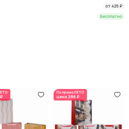
асс.; Длина: 30; Материал: Бумага; Производитель: КИТАЙ;
от 425 ₽
 (гр/м2): 210
Бесплатно
ЕТО
По промо
ЛЕТО
 ₽
цена
286 ₽