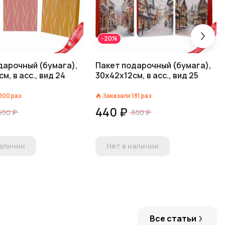
-20%
дарочный (бумага),
Пакет подарочный (бумага),
м, в асс., вид 24
30х42х12см, в асс., вид 25
200
раз
Заказали
181
раз
440 ₽
550 ₽
550 ₽
наличии
Нет в наличии
Все статьи