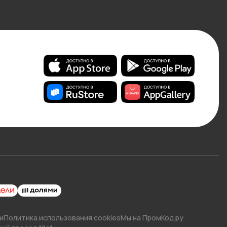
и
Политика использования cookies
Мы на ПромКод.ру