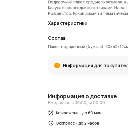
Подарочный пакет среднего размера, в
Клауса и новогодними мотивами. Идеаль
Рождество. Яркий дизайн и тематическ
Характеристики
Материал
: Плотная бумага
Состав
Размеры
: 30 х 42 х 12 см
Дизайн
: Ассортимент изображений 
Пакет подарочный (бумага), 30х42х12см, 
Ручки
: Прочные и удобные для пере
Преимущества
Информация для покупате
Прочные материалы обеспечивают н
Красочный и праздничный дизайн пор
Универсальный размер подходит для 
Несколько вариантов оформления дл
Информация о доставке
Рекомендации
Ежедневно с 09:00 до 00:00
Используйте для упаковки детских и
Можно дополнить лентами или банта
Ко времени - до 60 мин
Новогодний декор > Елочные шары > Ша
Экспресс - до 2 часов