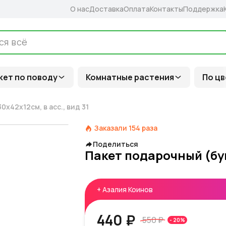
О нас
Доставка
Оплата
Контакты
Поддержка
кет по поводу
Комнатные растения
По цв
х42х12см, в асс., вид 31
Заказали
154
раза
Поделиться
Пакет подарочный (бума
+
Азалия Коинов
440 ₽
550 ₽
-
20
%