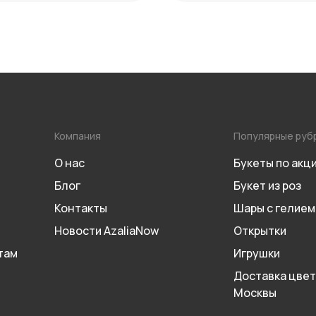
Компания
Популярные руб
О нас
Букеты по акц
Блог
Букет из роз
Контакты
Шары с гелием
Новости AzaliaNow
Открытки
там
Игрушки
Доставка цвет
Москвы