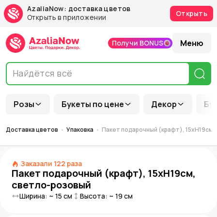
AzaliaNow: доставка цветов
Открыть
Открыть в приложении
Меню
Получи BONUS
Розы
Букеты по цене
Декор
Бу
Доставка цветов
Упаковка
Пакет подарочный (крафт), 15хH19см,
Заказали
122
раза
Пакет подарочный (крафт), 15хH19см,
светло-розовый
Ширина: ~
15
см
Высота: ~
19
см