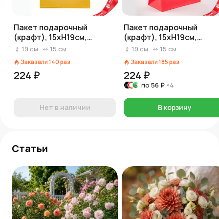
Пакет подарочный
Пакет подарочный
(крафт), 15хH19см,
(крафт), 15хH19см,
натуральный
красный
19
см
15
см
19
см
15
см
Заказали
140
раз
Заказали
185
раз
224 ₽
224 ₽
по
56 ₽
×4
Нет в наличии
В корзину
Статьи