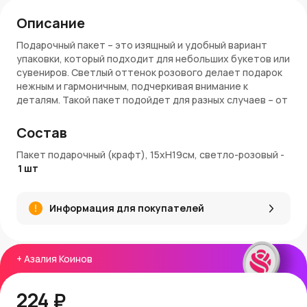
Описание
Подарочный пакет – это изящный и удобный вариант
упаковки, который подходит для небольших букетов или
сувениров. Светлый оттенок розового делает подарок
нежным и гармоничным, подчеркивая внимание к
деталям. Такой пакет подойдет для разных случаев – от
романтических встреч до семейных праздников.
Состав
Преимущества
Пакет подарочный (крафт), 15хH19см, светло-розовый
-
Легкий, но прочный крафтовый материал
1
шт
обеспечивает надежность.
Компактный размер – подходит для небольших
подарков и аксессуаров.
Информация для покупателей
Светло-розовый оттенок создает утонченное и
нежное оформление.
Удобные ручки делают перенос комфортным.
Подходит для букетов, сувениров и декоративных
+
Азалия Коинов
композиций.
Артикул: 811-3LPK
224 ₽