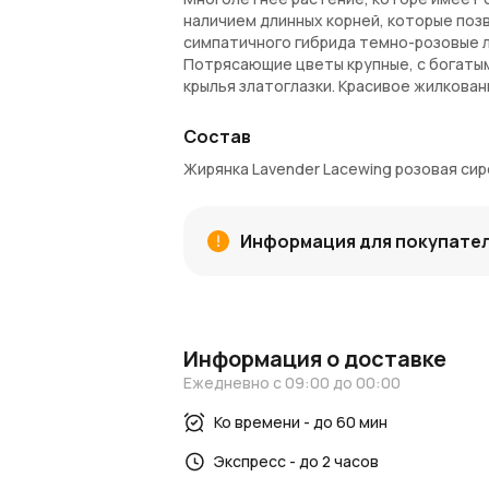
наличием длинных корней, которые поз
симпатичного гибрида темно-розовые л
Потрясающие цветы крупные, с богаты
крылья златоглазки. Красивое жилкова
эта жирянка цветет! Предложение экск
флорариуме. Оно любит умеренный регул
Состав
Жирянка Lavender Lacewing розовая сире
Внимание!
Комнатные растения доступн
может потребоваться до 2-х недель. В
транспортировочное кашпо. Каждый экз
Информация для покупате
будет отличаться от изображения на с
Информация о доставке
Ежедневно с 09:00 до 00:00
Ко времени - до 60 мин
Экспресс - до 2 часов