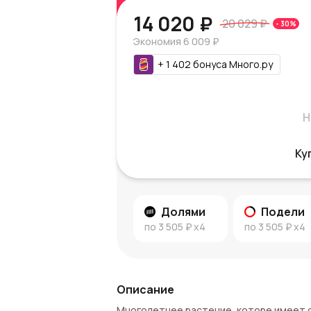
14 020 ₽
20 029 ₽
-
30
%
Экономия
6 009 ₽
+
1 402
бонуса
Много.ру
Н
Ку
Долями
Подели
по
3 505 ₽
x4
по
3 505 ₽
x4
Описание
Многолетнее растение, которе имеет 