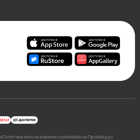
и
Политика использования cookies
Мы на ПромКод.ру