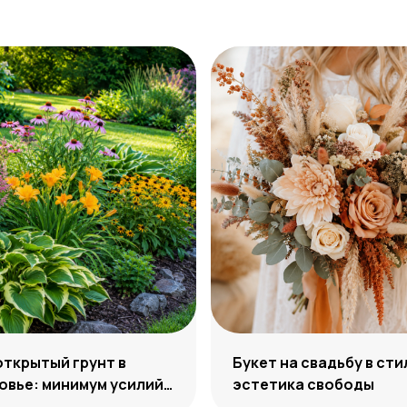
открытый грунт в
Букет на свадьбу в сти
вье: минимум усилий,
эстетика свободы
м декоративности