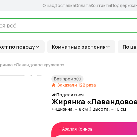
О нас
Доставка
Оплата
Контакты
Поддержка
кет по поводу
Комнатные растения
По цв
рянка «Лавандовое кружево»
Без промо
Заказали
122
раза
Поделиться
Жирянка «Лавандовое
Ширина: ~
8
см
Высота: ~
10
см
+
Азалия Коинов