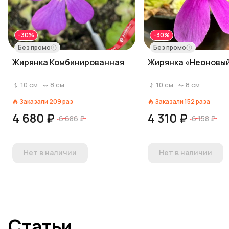
-30%
-30%
Без промо
Без промо
Жирянка Комбинированная
Жирянка «Неоновы
10
см
8
см
10
см
8
см
Заказали
209
раз
Заказали
152
раза
4 680 ₽
4 310 ₽
6 686 ₽
6 158 ₽
Нет в наличии
Нет в наличии
Статьи