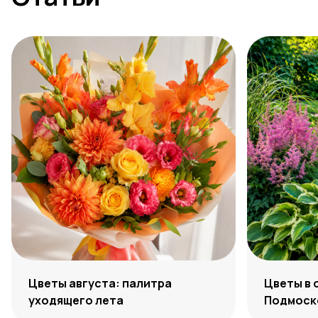
Цветы августа: палитра
Цветы в 
уходящего лета
Подмоско
максиму