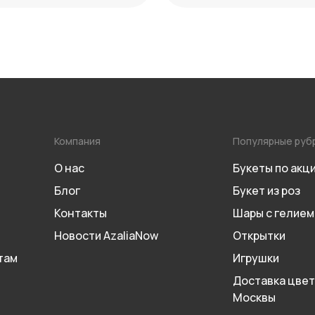
Компания
Популярные руб
О нас
Букеты по акц
Блог
Букет из роз
Контакты
Шары с гелием
Новости AzaliaNow
Открытки
там
Игрушки
Доставка цвет
Москвы