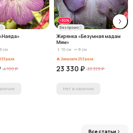
-30%
Без промо
«Наяда»
Жирянка «Безумная мадам
Мим»
8
см
10
см
8
см
233
раза
Заказали
253
раза
₽
23 330 ₽
4 100 ₽
33 329 ₽
наличии
Нет в наличии
Все статьи