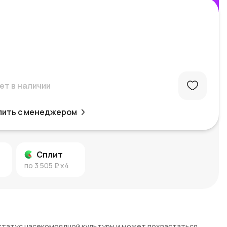
ет в наличии
пить с менеджером
Сплит
по
3 505 ₽
x4
статус насекомоядной культуры и может похвастаться