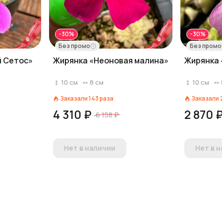
-30%
-30%
Без промо
Без промо
й Сетос»
Жирянка «Неоновая малина»
Жирянка 
10
см
8
см
10
см
Заказали
143
раза
Заказали
4 310 ₽
2 870 
6 158 ₽
Нет в наличии
Нет в 