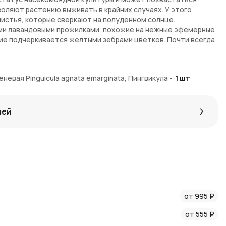
воляют растению выживать в крайних случаях. У этого
истья, которые сверкают на полуденном солнце.
ми лавандовыми прожилками, похожие на нежные эфемерные
ние подчеркивается желтыми зебрами цветков. Почти всегда
люзивно. Выращивать жирянку можно на подоконнике или
ярный полив, свет и тепло. Зимой в спячку не впадает.
невая Pinguicula agnata emarginata, Пингвикула
-
1
шт
ы по предзаказу. На доставку некоторых экземпляров
 комплект поставки входят растение, земля и
емпляр - живой уникальный организм, поэтому он всегда
лей
айте.
от 995 ₽
от 555 ₽