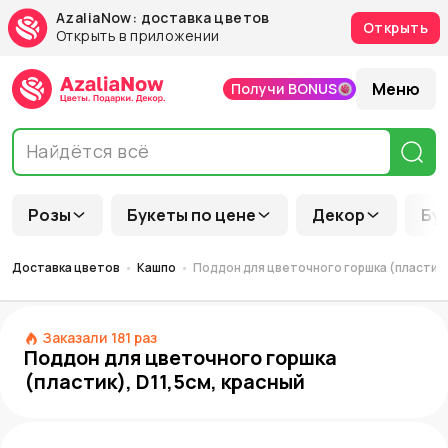
AzaliaNow: доставка цветов
Открыть
Открыть в приложении
Меню
Получи BONUS
Розы
Букеты по цене
Декор
Бу
Доставка цветов
Кашпо
Поддон для цветочного горшка (пластик),
Заказали
181
раз
Поддон для цветочного горшка
(пластик), D11,5см, красный