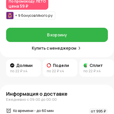
По промокоду
ЛЕТО
Дополнительные советы и вдохновение для ухода за
цена
59 ₽
растениями ищите в
новостях AzaliaNow
и
блоге о
декоре и цветах
.
+
9
бонусов
Много.ру
В корзину
Купить с менеджером
Долями
Подели
Сплит
по
22 ₽
x4
по
22 ₽
x4
по
22 ₽
x4
Информация о доставке
Ежедневно с 09:00 до 00:00
Ко времени - до 60 мин
от 995 ₽