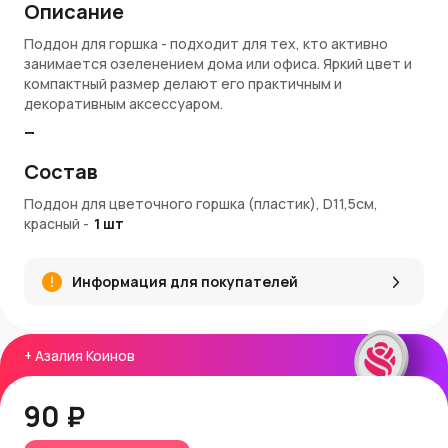
Описание
Поддон для горшка - подходит для тех, кто активно
занимается озеленением дома или офиса. Яркий цвет и
компактный размер делают его практичным и
декоративным аксессуаром.
Преимущества
Состав
Красный цвет добавляет яркий акцент.
Диаметр 11,5 см подходит для небольших горшков.
Поддон для цветочного горшка (пластик), D11,5см,
Материал легкий и устойчивый к влаге и трещинам.
красный
-
1
шт
Поддон надежно защищает подоконники и полки от
воды.
Артикул: LA602-28.
Информация для покупателей
Где купить
Поддон для горшка можно купить на AzaliaNow с
+
Азалия Коинов
доставкой по Москве и Московской области. За покупку
начисляются
Азалия Коины
, позволяющие получать
бонусы и скидки на последующие заказы.
90 ₽
Больше идей