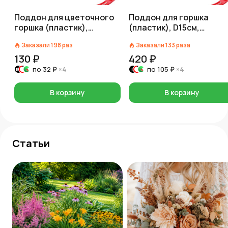
Поддон для цветочного
Поддон для горшка
горшка (пластик),
(пластик), D15см,
D14,5см, красный
прозрачный
Заказали
198
раз
Заказали
133
раза
130 ₽
420 ₽
по
32 ₽
×4
по
105 ₽
×4
В корзину
В корзину
Статьи