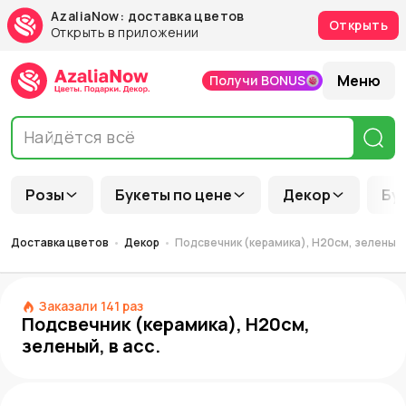
AzaliaNow: доставка цветов
Открыть
Открыть в приложении
Меню
Получи BONUS
Розы
Букеты по цене
Декор
Бу
Доставка цветов
Декор
Подсвечник (керамика), Н20см, зеленый, 
Заказали
141
раз
Подсвечник (керамика), Н20см,
зеленый, в асс.