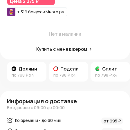
цена
2 075 ₽
следующих заказов.
+
319
бонусов
Много.ру
Подробнее:
–
Новости AzaliaNow
–
Блог о декоре и флористике
Создайте атмосферу уюта и тепла с AzaliaNow!
Нет в наличии
Купить с менеджером
Долями
Подели
Сплит
по
798 ₽
x4
по
798 ₽
x4
по
798 ₽
x4
Информация о доставке
Ежедневно с 09:00 до 00:00
Ко времени - до 60 мин
от 995 ₽