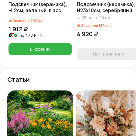
Подсвечник (керамика),
Подсвечник (керамика),
Н12см, зеленый, в асс.
H23x10см, серебряный
23
см
10
см
Заказали
200
раз
Заказали
139
раз
1 912 ₽
4 920 ₽
по
478 ₽
×4
В корзину
Нет в наличии
Статьи