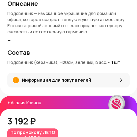
Описание
Подсвечник — изысканное украшение для дома или
офиса, которое создаст теплую и уютную атмосферу.
Его насыщенный зеленый оттенок придает интерьеру
свежесть и естественную гармонию.
Преимущества подсвечника:
Состав
Качественная керамика с гладкой поверхностью и
ярким зеленым цветом
Подсвечник (керамика), Н20см, зеленый, в асс.
-
1
шт
Высота 20 см — оптимальный размер для создания
выразительного свечного декора
Универсальный дизайн, подходящий для разных
Информация для покупателей
стилей интерьера
Выпускается в ассортименте оттенков зеленого
цвета
Артикул: 31556
+
Азалия Коинов
Условия покупки:
3 192 ₽
Подсвечник можно купить в AzaliaNow с доставкой по
Москве и Московской области. При покупке
По промокоду
ЛЕТО
начисляются
Азалия Коины
— бонусные баллы для