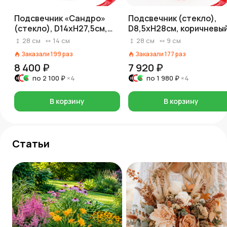
Подсвечник «Сандро»
Подсвечник (стекло),
(стекло), D14xH27,5см,
D8,5xH28см, коричневы
прозрачный
28
см
14
см
28
см
9
см
Заказали
199
раз
Заказали
177
раз
8 400 ₽
7 920 ₽
по
2 100 ₽
×4
по
1 980 ₽
×4
В корзину
В корзину
Статьи