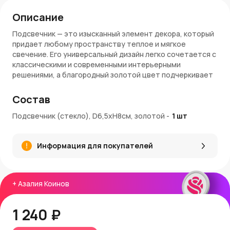
Описание
Подсвечник — это изысканный элемент декора, который
придает любому пространству теплое и мягкое
свечение. Его универсальный дизайн легко сочетается с
классическими и современными интерьерными
решениями, а благородный золотой цвет подчеркивает
торжественность и уют.
Состав
Преимущества
Подсвечник (стекло), D6,5xH8см, золотой
-
1
шт
Изготовлен из прочного, термостойкого стекла,
устойчивого к высоким температурам.
Элегантное золотое покрытие отражает свет,
Информация для покупателей
создавая насыщенный и мягкий блеск.
Компактные размеры (D6,5xH8см) позволяют
разместить подсвечник на полке, столе или
подоконнике.
+
Азалия Коинов
Подходит для чайных свечей, декоративных
композиций или сервировки праздничного стола.
1 240 ₽
Прост в уходе: достаточно протереть мягкой
тканью.