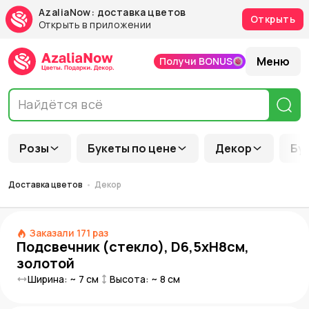
AzaliaNow: доставка цветов
Открыть
Открыть в приложении
Меню
Получи BONUS
Розы
Букеты по цене
Декор
Бу
Доставка цветов
Декор
Заказали
171
раз
Подсвечник (стекло), D6,5xH8см,
золотой
Ширина: ~
7
см
Высота: ~
8
см