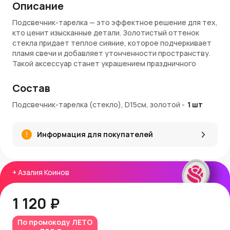
Описание
Подсвечник-тарелка — это эффектное решение для тех,
кто ценит изысканные детали. Золотистый оттенок
стекла придает теплое сияние, которое подчеркивает
пламя свечи и добавляет утонченности пространству.
Такой аксессуар станет украшением праздничного
стола, зоны отдыха или подарочным элементом.
Состав
Преимущества
Подсвечник-тарелка (стекло), D15см, золотой
-
1
шт
Диаметр 15 см — достаточно места для одной
крупной или нескольких мини-свечей
Золотой цвет придает изделию благородный вид
Информация для покупателей
Прочное стекло устойчиво к нагреву и легко
очищается
Отлично сочетается с белыми, красными и
кремовыми свечами
+
Азалия Коинов
Идеален для торжественного декора или фотозон
Подходит как самостоятельный элемент украшения
1 120 ₽
Купить с доставкой
По промокоду
ЛЕТО
Этот подсвечник можно купить на сайте AzaliaNow с