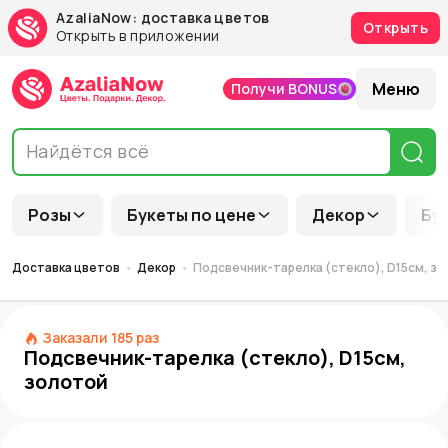
AzaliaNow: доставка цветов
Открыть
Открыть в приложении
Меню
Получи BONUS
Розы
Букеты по цене
Декор
Бу
Доставка цветов
Декор
Подсвечник-тарелка (стекло), D15см, з
Заказали
185
раз
Подсвечник-тарелка (стекло), D15см,
золотой