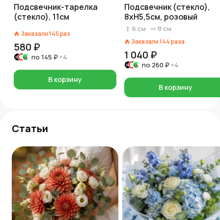
Подсвечник-тарелка
Подсвечник (стекло),
(стекло), 11см
8хH5,5см, розовый
6
см
8
см
Заказали
145
раз
Заказали
144
раза
580 ₽
1 040 ₽
по
145 ₽
×4
по
260 ₽
×4
В корзину
В корзину
Статьи