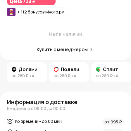
цена
728 ₽
быстрой доставкой по Москве и Московской области. За
заказ начисляются
Азалия Коины
, которые дают
+
112
бонусов
Много.ру
возможность накапливать бонусы и получать скидки на
следующие покупки.
Больше идей и информации
Нет в наличии
Посмотрите больше идей и вдохновения в
новостях
AzaliaNow
и
блоге о декоре и цветах
.
Купить с менеджером
Долями
Подели
Сплит
по
280 ₽
x4
по
280 ₽
x4
по
280 ₽
x4
Информация о доставке
Ежедневно с 09:00 до 00:00
Ко времени - до 60 мин
от 995 ₽