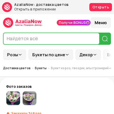
AzaliaNow: доставка цветов
Открыть
Открыть в приложении
Меню
Получи BONUS
Розы
Букеты по цене
Декор
Бу
Доставка цветов
Букеты
Букет из роз, гвоздик, альстромерий «
Фото заказов
Заказали
348
раз