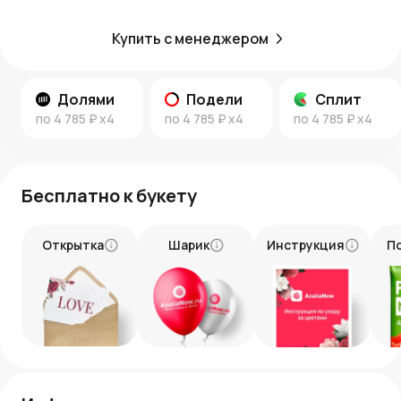
воспоминание в сердце каждого, кто его получит.
Купить с менеджером
Долями
Подели
Сплит
по
4 785 ₽
x4
по
4 785 ₽
x4
по
4 785 ₽
x4
Бесплатно к букету
Открытка
Шарик
Инструкция
П