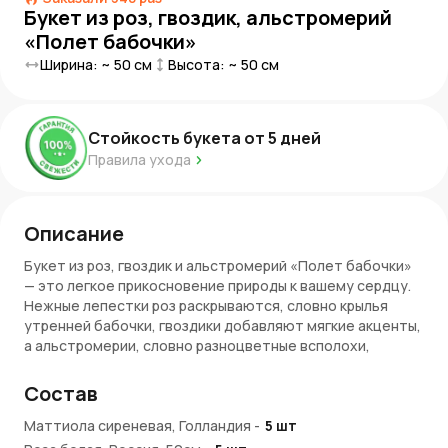
Букет из роз, гвоздик, альстромерий
«Полет бабочки»
Ширина: ~
50
см
Высота: ~
50
см
Стойкость букета от
5
дней
Правила ухода
Описание
Букет из роз, гвоздик и альстромерий «Полет бабочки»
— это легкое прикосновение природы к вашему сердцу.
Нежные лепестки роз раскрываются, словно крылья
утренней бабочки, гвоздики добавляют мягкие акценты,
а альстромерии, словно разноцветные всполохи,
придают композиции воздушность и легкость. Этот
букет будто соткан из летнего бриза и первых лучей
Состав
солнца, пробуждающих чувства и дарящих ощущение
безмятежного счастья.
Маттиола сиреневая, Голландия
-
5
шт