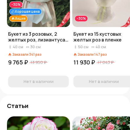
-30%
Хорошая цена
Акция
-30%
Букет из 3 розовых, 2
Букет из 15 кустовых
желтых роз, лизиантуса и
желтых роз в пленке
гипсофилы «Школьный
40
см
30
см
50
см
40
см
вальс»
Заказали
341
раз
Заказали
147
раз
9 765 ₽
11 930 ₽
13 950 ₽
17 043 ₽
Нет в наличии
Нет в наличии
Статьи