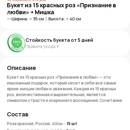
Букет из 15 красных роз «Признание в
любви» + Мишка
Ширина: ~
35
см
Высота: ~
40
см
Стойкость букета от
5
дней
Правила ухода
Описание
Букет из 15 красных роз «Признание в любви» — это
изысканный подарок, который несет в себе все самые
яркие эмоции любви и уважения. Каждая из 15 красных
роз, величественная и выразительная, является
символом страсти и искреннего восхищения. Сочетание
этих роскошных цветов с мягким плюшевым
медвежонком создаёт идеальный подарок для того,
Состав
чтобы признаться в любви, выразить свои чувства или
отметить особенный момент.
Роза красная, Россия, 40см
-
15
шт