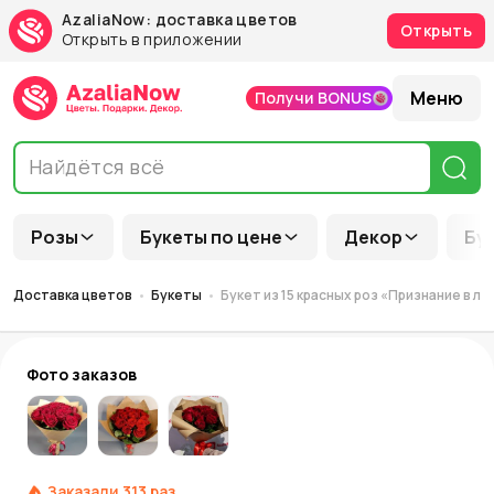
AzaliaNow: доставка цветов
Открыть
Открыть в приложении
Меню
Получи BONUS
Розы
Букеты по цене
Декор
Бу
Доставка цветов
Букеты
Букет из 15 красных роз «Признание в л
Фото заказов
Заказали
313
раз