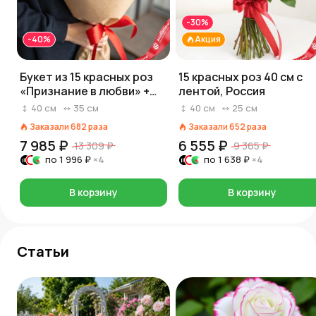
-30%
-40%
Акция
Букет из 15 красных роз
15 красных роз 40 см с
«Признание в любви» +
лентой, Россия
Мишка + Набор конфет
40
см
35
см
40
см
25
см
Choco Delicia
Заказали
682
раза
Заказали
652
раза
7 985 ₽
6 555 ₽
13 309 ₽
9 365 ₽
по
1 996 ₽
×4
по
1 638 ₽
×4
В корзину
В корзину
Статьи