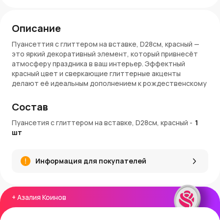
Описание
Пуансеттия с глиттером на вставке, D28см, красный —
это яркий декоративный элемент, который привнесёт
атмосферу праздника в ваш интерьер. Эффектный
красный цвет и сверкающие глиттерные акценты
делают её идеальным дополнением к рождественскому
декору.
Состав
Материалы и качество
Пуансетия с глиттером на вставке, D28см, красный
-
1
Цветок изготовлен из высококачественного текстиля,
шт
украшенного глиттером и пайетками, что создаёт
роскошный и праздничный эффект. Прочные материалы
обеспечивают долгий срок службы изделия, а лёгкая
Информация для покупателей
конструкция позволяет использовать его в различных
композициях. Надёжная вставка гарантирует
устойчивость и лёгкость крепления.
+
Азалия Коинов
Применение и украшение интерьера
Эта пуансеттия станет центральным элементом