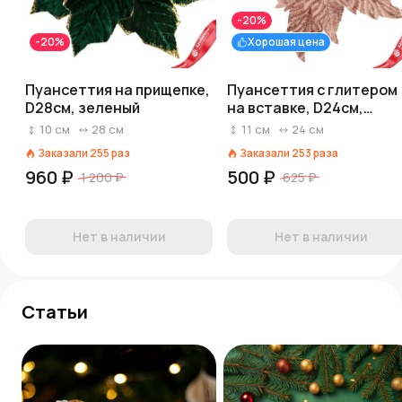
-20%
-20%
Хорошая цена
Пуансеттия на прищепке,
Пуансеттия с глитером
D28см, зеленый
на вставке, D24см,
розовый
10
см
28
см
11
см
24
см
Заказали
255
раз
Заказали
253
раза
960 ₽
500 ₽
1 200 ₽
625 ₽
Нет в наличии
Нет в наличии
Статьи