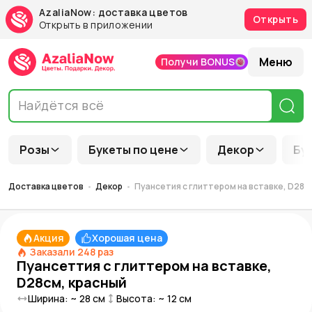
AzaliaNow: доставка цветов
Открыть
Открыть в приложении
Меню
Получи BONUS
Розы
Букеты по цене
Декор
Бу
Доставка цветов
Декор
Пуансетия с глиттером на вставке, D28с
Акция
Хорошая цена
Заказали
248
раз
Пуансеттия с глиттером на вставке,
D28см, красный
Ширина: ~
28
см
Высота: ~
12
см