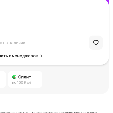
ет в наличии
пить с менеджером
Сплит
по
100 ₽
x4
нункулюс или лютик – многолетнее растение прохладного