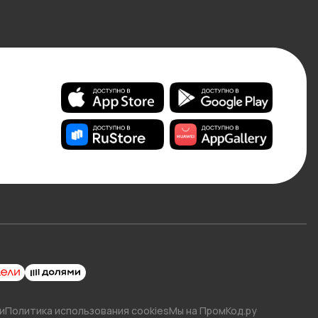
и
Политика использования cookies
Мы на ПромКод.ру