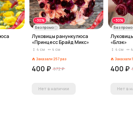
-30%
-30%
Без промо
Без промо
люса
Луковицы ранункулюса
Луковиц
«Принцесс Брайд Микс»
«Блэк»
4
см
4
см
4
см
Заказали
257
раз
Заказали
400 ₽
400 ₽
572 ₽
Нет в наличии
Нет в 