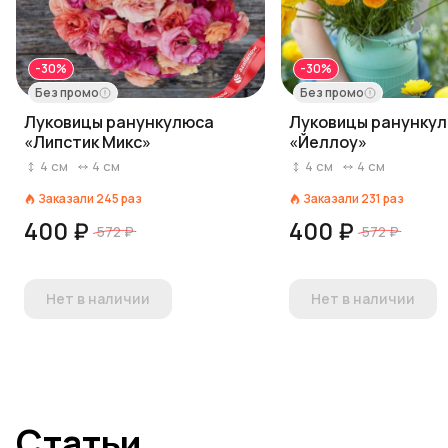
-30%
-30%
Без промо
Без промо
Луковицы ранункулюса
Луковицы ранунку
«Липстик Микс»
«Йеллоу»
4
см
4
см
4
см
4
см
Заказали
245
раз
Заказали
231
раз
400 ₽
400 ₽
572 ₽
572 ₽
Нет в наличии
Нет в наличии
Статьи