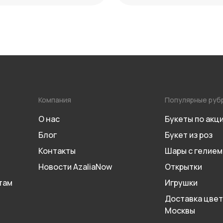
Компания
Популярные руб
О нас
Букеты по акц
Блог
Букет из роз
Контакты
Шары с гелием
Новости AzaliaNow
Открытки
там
Игрушки
Доставка цвет
Москвы