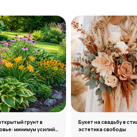
открытый грунт в
Букет на свадьбу в сти
вье: минимум усилий,
эстетика свободы
м декоративности