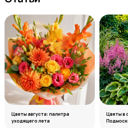
Цветы августа: палитра
Цветы в 
уходящего лета
Подмоско
максиму