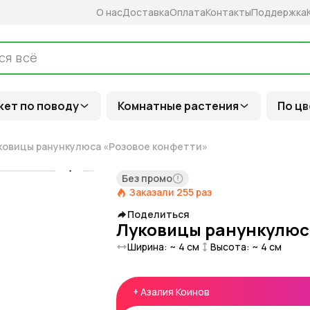
О нас
Доставка
Оплата
Контакты
Поддержка
кет по поводу
Комнатные растения
По цв
ковицы ранункулюса «Розовое конфетти»
Без промо
Заказали
255
раз
Поделиться
Луковицы ранункулюс
Ширина: ~
4
см
Высота: ~
4
см
+
Азалия Коинов