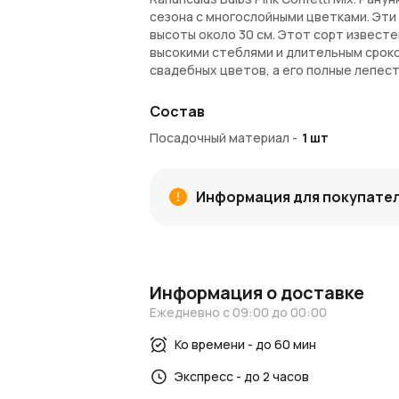
сезона с многослойными цветками. Эти
высоты около 30 см. Этот сорт извест
высокими стеблями и длительным сроко
свадебных цветов, а его полные лепес
центральному элементу. Высаживайте э
после окончания каждого сезона цвете
Состав
Посадочный материал
-
1
шт
Внимание!
Садовые растения доступны
потребоваться до 2-х недель. В компле
Информация для покупате
Информация о доставке
Ежедневно с 09:00 до 00:00
Ко времени - до 60 мин
Экспресс - до 2 часов