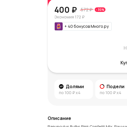
400 ₽
572 ₽
-
30
%
Экономия
172 ₽
+
40
бонусов
Много.ру
Н
Ку
Долями
Подели
по
100 ₽
x4
по
100 ₽
x4
Описание
Ranunculus Bulbs Pink Confetti Mix. Ра