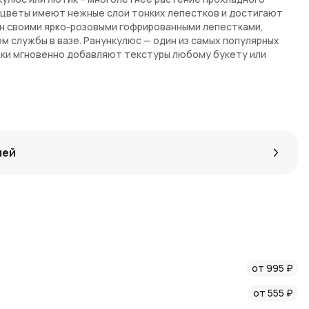
 цветы имеют нежные слои тонких лепестков и достигают
ен своими ярко-розовыми гофрированными лепестками,
м службы в вазе. Ранункулюс — один из самых популярных
тки мгновенно добавляют текстуры любому букету или
тих красавиц снова и снова, вынимая луковицы из земли
ния.
 по предзаказу. На доставку некоторых экземпляров может
кт поставки входит 1 луковица.
лей
от 995 ₽
от 555 ₽