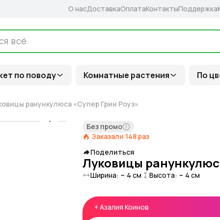
О нас
Доставка
Оплата
Контакты
Поддержка
кет по поводу
Комнатные растения
По цв
ковицы ранункулюса «Супер Грин Роуз»
Без промо
Заказали
148
раз
Поделиться
Луковицы ранункулюса
Ширина: ~
4
см
Высота: ~
4
см
+
Азалия Коинов