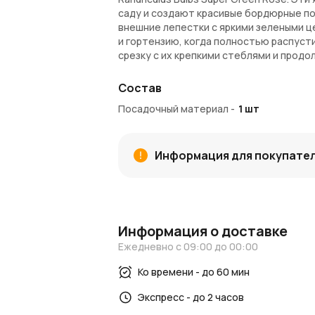
саду и создают красивые бордюрные по
внешние лепестки с яркими зелеными ц
и гортензию, когда полностью распуст
срезку с их крепкими стеблями и прод
холодного, так и теплого климата, со
любого цветника или контейнера.
Состав
Посадочный материал
-
1
шт
Информация для покупате
Информация о доставке
Ежедневно с 09:00 до 00:00
Ко времени - до 60 мин
Экспресс - до 2 часов