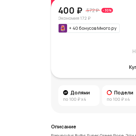
400 ₽
572 ₽
-
30
%
Экономия
172 ₽
+
40
бонусов
Много.ру
Н
Ку
Долями
Подели
по
100 ₽
x4
по
100 ₽
x4
Описание
Ranunculus Bulbs Super Green Rose. Эт