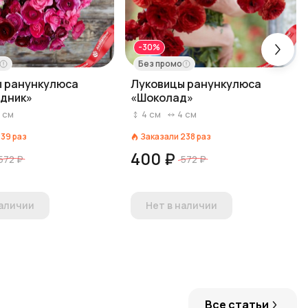
-30%
Без промо
ы ранункулюса
Луковицы ранункулюса
дник»
«Шоколад»
4
см
4
см
4
см
139
раз
Заказали
238
раз
400 ₽
572 ₽
572 ₽
наличии
Нет в наличии
Все статьи