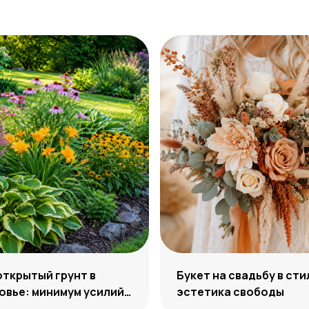
открытый грунт в
Букет на свадьбу в сти
вье: минимум усилий,
эстетика свободы
м декоративности