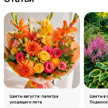
Цветы августа: палитра
Цветы в 
уходящего лета
Подмоско
максиму