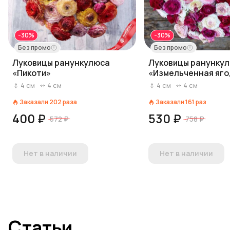
-30%
-30%
Без промо
Без промо
Луковицы ранункулюса
Луковицы ранунку
«Пикоти»
«Измельченная яг
4
см
4
см
4
см
4
см
Заказали
202
раза
Заказали
161
раз
400 ₽
530 ₽
572 ₽
758 ₽
Нет в наличии
Нет в наличии
Статьи