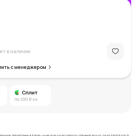
ет в наличии
пить с менеджером
Сплит
по
100 ₽
x4
и яркие привлекательные ранункулюсы прекрасно смотрятся в