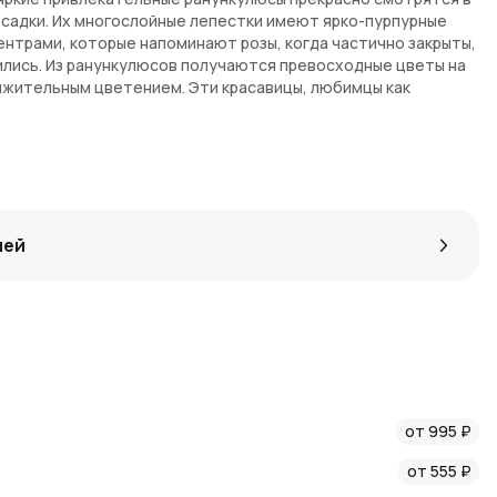
садки. Их многослойные лепестки имеют ярко-пурпурные
ентрами, которые напоминают розы, когда частично закрыты,
ились. Из ранункулюсов получаются превосходные цветы на
олжительным цветением. Эти красавицы, любимцы как
бираются весной и становятся восхитительным дополнением
лей
от 995 ₽
от 555 ₽