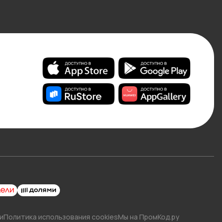
и
Политика использования cookies
Мы на ПромКод.ру