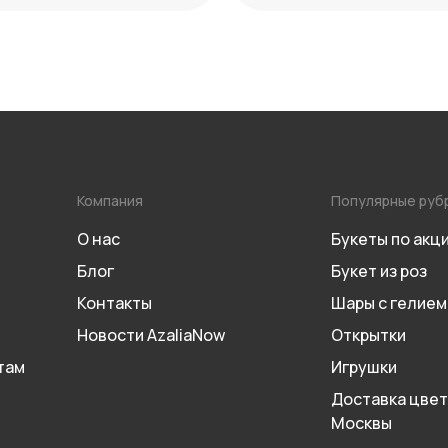
Компания
Популярные руб
О нас
Букеты по акц
Блог
Букет из роз
Контакты
Шары с гелием
Новости AzaliaNow
Открытки
там
Игрушки
Доставка цвет
Москвы