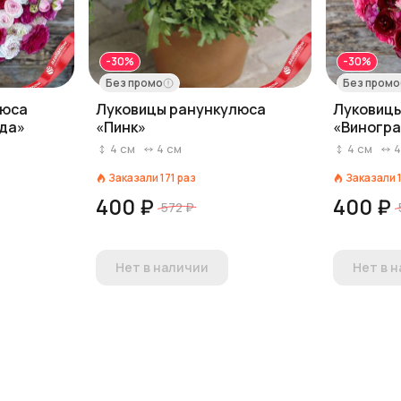
-30%
-30%
Без промо
Без промо
люса
Луковицы ранункулюса
Луковиц
ода»
«Пинк»
«Виногра
4
см
4
см
4
см
Заказали
171
раз
Заказали
400 ₽
400 ₽
572 ₽
Нет в наличии
Нет в 