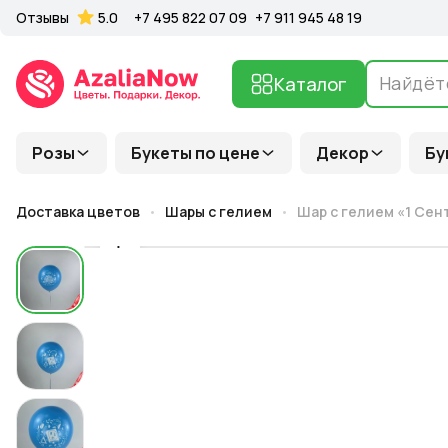
Отзывы
5.0
+7 495 822 07 09
+7 911 945 48 19
Каталог
Розы
Букеты по цене
Декор
Бу
Доставка цветов
Шары с гелием
Шар с гелием «1 Сент