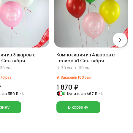
ия из 3 шаров с
Композиция из 4 шаров с
1 Сентября.
гелием «1 Сентября.
уй школа», 30 см,
Здравствуй школа», 30 см,
30
см
30
см
30
см
вар. 6
170
раз
Заказали
160
раз
₽
1 870 ₽
ь за
350 ₽
×4
Купить за
467 ₽
×4
рзину
В корзину