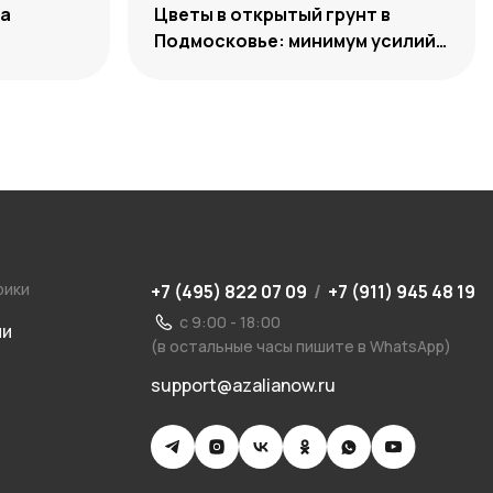
ра
Цветы в открытый грунт в
Подмосковье: минимум усилий,
максимум декоративности
рики
+7 (495) 822 07 09
/
+7 (911) 945 48 19
с 9:00 - 18:00
ии
(в остальные часы пишите в WhatsApp)
support@azalianow.ru