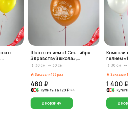
ров с
Шар с гелием «1 Сентября.
Композиц
.
Здравствуй школа»,
гелием «
 30 см,
оранжевый, 30 см
Здравств
30
см
30
см
30
см
вар. 11
Заказали
188
раз
Заказали
480 ₽
1 400 
Купить за
120 ₽
×4
Купит
В корзину
В ко