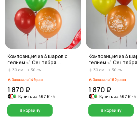
Композиция из 4 шаров с
Композиция из 4 ша
гелием «1 Сентября.
гелием «1 Сентября
Здравствуй школа», 30 см,
Здравствуй школа»,
30
см
30
см
30
см
30
см
вар. 8
вар. 7
Заказали
149
раз
Заказали
162
раза
1 870 ₽
1 870 ₽
Купить за
467 ₽
×4
Купить за
467 ₽
×4
В корзину
В корзину