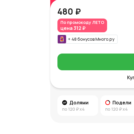
480 ₽
По промокоду
ЛЕТО
цена
312 ₽
+
48
бонусов
Много.ру
Ку
Долями
Подели
по
120 ₽
x4
по
120 ₽
x4