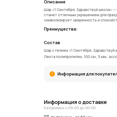
Описание
Шар «1 Сентября. Здравствуй школа» — 
станет отличным украшением для празд
символизирует уверенность и спокойс
Преимущества:
Шар диаметром 30 см — оптимальный
Состав
Голубой цвет — универсальный и пр
Надпись «День знаний» подчеркивае
Шар с гелием «1 Сентября. Здравствуй ш
Наполнен гелием и украшен декорат
Лента полипропилен, 100 см., 5 мм., асс
Отлично подойдет для школы, дома 
Покупка и доставка:
Информация для покупате
Купить шар «1 Сентября. Здравствуй шк
доступна по Москве и Московской обла
будущие заказы.
Узнайте больше:
Информация о доставке
Читайте
новости AzaliaNow
и вдохновл
Ежедневно с 09:00 до 00:00
AzaliaNow помогает сделать начало уче