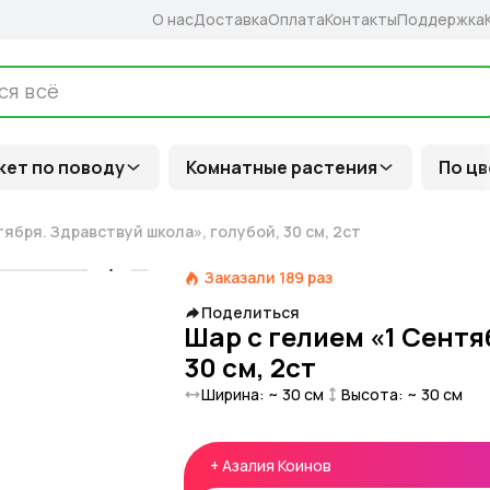
О нас
Доставка
Оплата
Контакты
Поддержка
кет по поводу
Комнатные растения
По цв
ября. Здравствуй школа», голубой, 30 см, 2ст
Заказали
189
раз
Поделиться
Шар с гелием «1 Сентя
30 см, 2ст
Ширина: ~
30
см
Высота: ~
30
см
+
Азалия Коинов