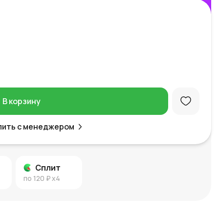
В корзину
пить с менеджером
Сплит
по
120 ₽
x4