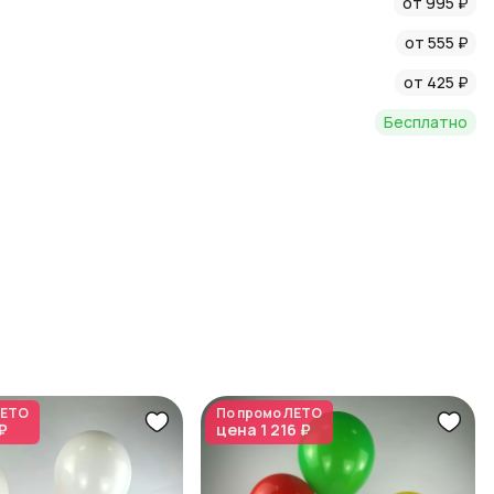
от 995 ₽
от 555 ₽
от 425 ₽
Бесплатно
ЕТО
По промо
ЛЕТО
₽
цена
1 216 ₽