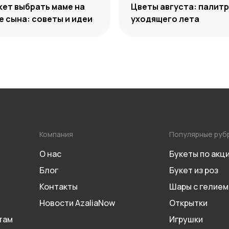
кет выбрать маме на
Цветы августа: палит
 сына: советы и идеи
уходящего лета
Компания
Популярные руб
О нас
Букеты по акц
Блог
Букет из роз
Контакты
Шары с гелием
Новости AzaliaNow
Открытки
там
Игрушки