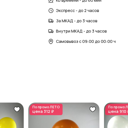
Ко времени - до 60 мин
Экспресс - до 2 часов
За МКАД - до 3 часов
Внутри МКАД - до 3 часов
Самовывоз с 09:00 до 00:00 ч
По промо
ЛЕТО
По промо
Л
цена
312 ₽
цена
910 