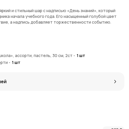
яркий и стильный шар с надписью «День знаний», который
ника начала учебного года. Его насыщенный голубой цвет
твие, а надпись добавляет торжественности событию.
 размер для праздника
ивлекательный
т смысл праздника
кола», ассорти, пастель, 30 см, 2ст
-
1
шт
ивной лентой
орти
-
1
шт
или фотозоны
лей
ола» можно в интернет-магазине AzaliaNow. Доставка
сти. За покупку начисляются
Азалия Коины
для скидок на
яйтесь идеями в
нашем блоге о флористике и декоре
.
бного года особенным и ярким!