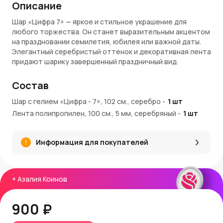
Описание
Шар «Цифра 7» — яркое и стильное украшение для
любого торжества. Он станет выразительным акцентом
на праздновании семилетия, юбилея или важной даты.
Элегантный серебристый оттенок и декоративная лента
придают шарику завершенный праздничный вид.
Преимущества:
Состав
Впечатляющий размер — 102 см создает заметный
Шар с гелием «Цифра - 7», 102 см., серебро
-
1
шт
акцент
Лента полипропилен, 100 см., 5 мм, серебряный
-
1
шт
Универсальный серебряный цвет — гармонирует с
любым оформлением
Заправлен гелием — готов к использованию сразу
Информация для покупателей
после доставки
Оформлен декоративной лентой — стильный и
праздничный образ
Качественный материал — долго сохраняет форму и
+
Азалия Коинов
цвет
Покупка и доставка:
900 ₽
Купить шар с гелием «Цифра 7» можно в интернет-