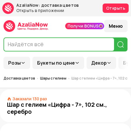
AzaliaNow: доставка цветов
Открыть
Открыть в приложении
Меню
Получи BONUS
Розы
Букеты по цене
Декор
Бу
Доставка цветов
Шары с гелием
Шар с гелием «Цифра - 7», 102 см
Заказали
130
раз
Шар с гелием «Цифра - 7», 102 см.,
серебро