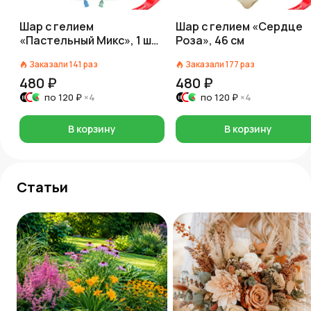
Шар с гелием
Шар с гелием «Сердце
«Пастельный Микс», 1 шт.
Роза», 46 см
на выбор, 30 см
Заказали
141
раз
Заказали
177
раз
480 ₽
480 ₽
по
120 ₽
×4
по
120 ₽
×4
В корзину
В корзину
Статьи