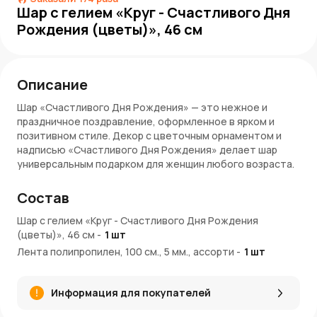
Шар с гелием «Круг - Счастливого Дня
Рождения (цветы)», 46 см
Описание
Шар «Счастливого Дня Рождения» — это нежное и
праздничное поздравление, оформленное в ярком и
позитивном стиле. Декор с цветочным орнаментом и
надписью «Счастливого Дня Рождения» делает шар
универсальным подарком для женщин любого возраста.
Такой воздушный комплимент отлично дополнит букет
или станет частью праздничной фотозоны.
Состав
Преимущества:
Шар с гелием «Круг - Счастливого Дня Рождения
(цветы)», 46 см
-
1
шт
Яркий дизайн с цветами — передает радость, заботу
Лента полипропилен, 100 см., 5 мм., ассорти
-
1
шт
и праздничное настроение
Тематическая надпись — уже содержит
поздравление
Информация для покупателей
Удобный размер 46 см — подходит для композиций и
одиночного оформления