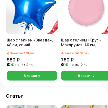
Шар с гелием «Звезда»,
Шар с гелием «Круг -
48 см, синий
Макарунс», 46 см,
розовый
Заказали
170
раз
Заказали
180
раз
580 ₽
750 ₽
по
145 ₽
×4
по
187 ₽
×4
В корзину
В корзину
Статьи