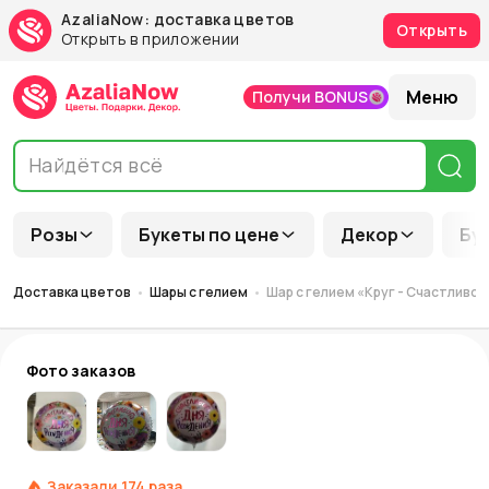
AzaliaNow: доставка цветов
Открыть
Открыть в приложении
Меню
Получи BONUS
Розы
Букеты по цене
Декор
Бу
Доставка цветов
Шары с гелием
Шар с гелием «Круг - Счастливог
Фото заказов
Заказали
174
раза