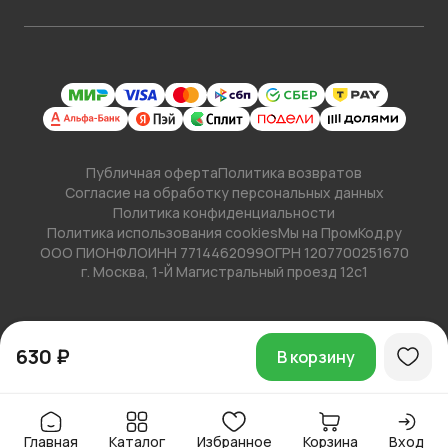
Публичная оферта
Политика возвратов
Согласие на обработку персональных данных
Политика конфиденциальности
Политика использования cookies
Мы на ПромКод.ру
ООО ПИОНФЛО
ИНН 7714462099
ОГРН 1207700251670
г. Москва, 1-Й Магистральный проезд 12с1
630 ₽
В корзину
Главная
Каталог
Избранное
Корзина
Вход