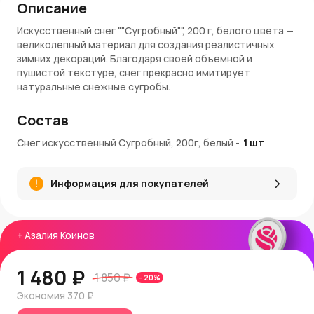
Описание
Искусственный снег ""Сугробный"", 200 г, белого цвета —
великолепный материал для создания реалистичных
зимних декораций. Благодаря своей объемной и
пушистой текстуре, снег прекрасно имитирует
натуральные снежные сугробы.
Характеристики
Состав
Вес
: 200 г.
Снег искусственный Сугробный, 200г, белый
-
1
шт
Цвет
: Белый.
Текстура
: Пушистая и объемная, напоминает
настоящий снег.
Информация для покупателей
Преимущества
Реалистичность
: Создает эффект настоящего
+
Азалия Коинов
снега.
Простота использования
: Легко распределяется и
фиксируется на поверхности.
1 480 ₽
1 850 ₽
-
20
%
Экологичность
: Безопасный для использования
материал.
Экономия
370 ₽
Универсальность
: Подходит для самых