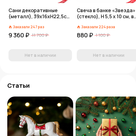
Сани декоративные
Свеча в банке «Звезда»
(металл), 39х16хH22,5см,
(стекло), H 5,5 x 10 см, в
серебряный
асс., красный/белый
Заказали
247
раз
Заказали
224
раза
9 360 ₽
880 ₽
11 700 ₽
1 100 ₽
Нет в наличии
Нет в наличии
Статьи