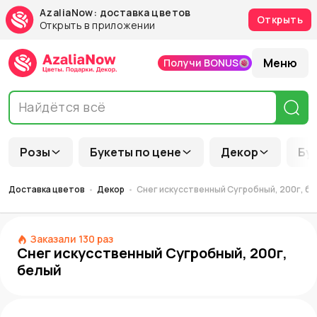
AzaliaNow: доставка цветов
Открыть
Открыть в приложении
Меню
Получи BONUS
Розы
Букеты по цене
Декор
Бу
Доставка цветов
Декор
Снег искусственный Сугробный, 200г, б
Заказали
130
раз
Снег искусственный Сугробный, 200г,
белый