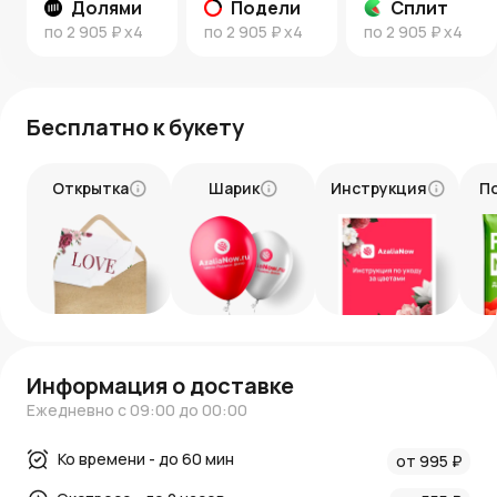
Долями
Подели
Сплит
и качество вашего подарка.
по
2 905 ₽
x4
по
2 905 ₽
x4
по
2 905 ₽
x4
Выразите свою благодарность стильно и ярко с
помощью букета "Спасибо". Сделайте заказ сегодня и
порадуйте своих близких уникальным подарком!
Бесплатно к букету
Открытка
Шарик
Инструкция
П
Информация о доставке
Ежедневно с 09:00 до 00:00
Ко времени - до 60 мин
от 995 ₽