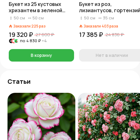
Букет из 25 кустовых
Букет из роз,
хризантем в зеленой
лизиантусов, гортензи
бумаге
«Ты так красива сегодн
50
см
50
см
50
см
35
см
Заказали
225
раз
Заказали
403
раза
19 320 ₽
17 385 ₽
27 600 ₽
24 836 ₽
по
4 830 ₽
×4
В корзину
Нет в наличии
Статьи