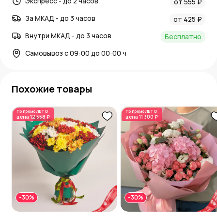
Экспресс - до 2 часов
от 555 ₽
За МКАД - до 3 часов
от 425 ₽
Внутри МКАД - до 3 часов
Бесплатно
Самовывоз с 09:00 до 00:00 ч
Похожие товары
По промо
ЛЕТО
По промо
ЛЕТО
цена
12 558 ₽
цена
11 300 ₽
-30%
-30%