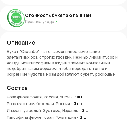
Стойкость букета от
5
дней
Правила ухода
Описание
Букет "Спасибо" – это гармоничное сочетание
элегантных роз, строгих гвоздик, нежных лизиантусов и
воздушной гипсофилы. Каждый элемент композиции
подобран таким образом, чтобы передать тепло и
искренние чувства. Розы добавляют букету роскошь и
глубину, гвоздики подчеркивают стойкость и верность,
лизиантусы вносят нотку легкости и радости, а
Состав
гипсофила завершает композицию, придавая ей
воздушную легкость.
Роза фиолетовая, Россия, 50см
-
7
шт
Роза кустовая бежевая, Россия
-
3
шт
Значение цветов в букете "Спасибо"
Лизиантус белый, Эустома, Израиль
-
3
шт
Розы
– любовь, уважение, признательность.
Гипсофила фиолетовая, Голландия
-
2
шт
Гвоздики
– сила духа, преданность.
Пленка сиреневая, матовая
-
1
шт