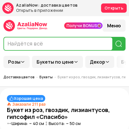
AzaliaNow: доставка цветов
Открыть
Открыть в приложении
Меню
Получи BONUS
Розы
Букеты по цене
Декор
Бу
Доставка цветов
Букеты
Букет из роз, гвоздик, лизиантусов, ги
Хорошая цена
Заказали
211
раз
Букет из роз, гвоздик, лизиантусов,
гипсофил «Спасибо»
Ширина: ~
40
см
Высота: ~
50
см