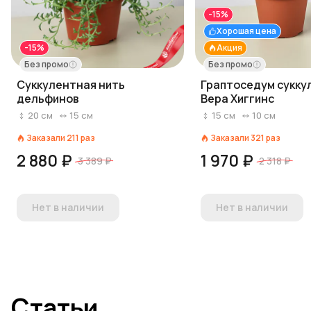
-15%
Хорошая цена
-15%
Акция
Без промо
Без промо
Суккулентная нить
Граптоседум сукку
дельфинов
Вера Хиггинс
20
см
15
см
15
см
10
см
Заказали
211
раз
Заказали
321
раз
2 880 ₽
1 970 ₽
3 389 ₽
2 318 ₽
Нет в наличии
Нет в наличии
Статьи