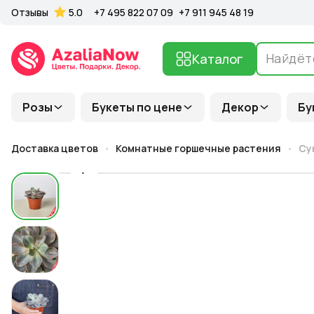
Отзывы
5.0
+7 495 822 07 09
+7 911 945 48 19
Каталог
Розы
Букеты по цене
Декор
Бу
Доставка цветов
Комнатные горшечные растения
Су