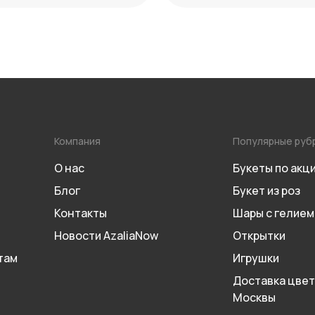
Компания
Популярные руб
О нас
Букеты по акц
Блог
Букет из роз
Контакты
Шары с гелием
Новости AzaliaNow
Открытки
там
Игрушки
Доставка цвет
Москвы