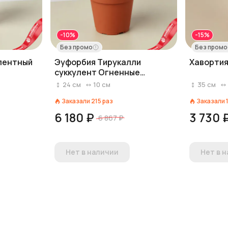
-10%
-15%
Без промо
Без промо
лентный
Эуфорбия Тирукалли
Хавортия
суккулент Огненные
палочки
24
см
10
см
35
см
Заказали
215
раз
Заказали
6 180 ₽
3 730 
6 867 ₽
Нет в наличии
Нет в 