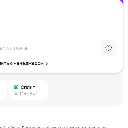
ет в наличии
пить с менеджером
Сплит
по
1 147 ₽
x4
епный гибрид. Растение с мясистыми пастельно-серыми