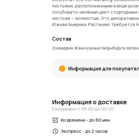
листьями, расположенными в виде розе
голубовато-зелёный цвет с пурпурным 
листьев — волнистые. Это декоративна
Южная Америка. Растению требуется по
практически полностью невосприимчив
Состав
Внимание!
Комнатные растения доступн
Эхеверия Жемчужина Нюрнберга зеленая 
может потребоваться до 2-х недель. В
транспортировочное кашпо. Каждый экз
будет отличаться от изображения на с
Информация для покупате
Информация о доставке
Ежедневно с 09:00 до 00:00
Ко времени - до 60 мин
Экспресс - до 2 часов