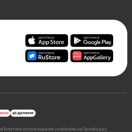
и
Политика использования cookies
Мы на ПромКод.ру