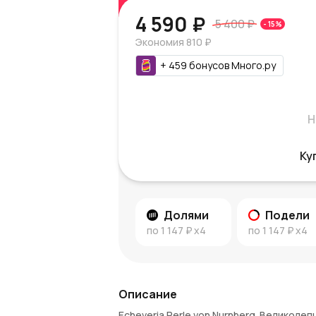
4 590 ₽
5 400 ₽
-
15
%
Экономия
810 ₽
+
459
бонусов
Много.ру
Н
Ку
Долями
Подели
по
1 147 ₽
x4
по
1 147 ₽
x4
Описание
Echeveria Perle von Nurnberg. Великол