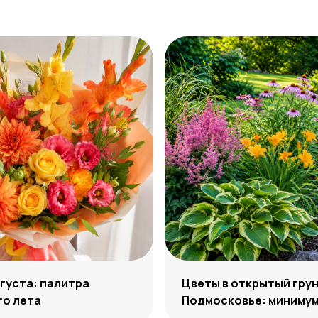
густа: палитра
Цветы в открытый грун
го лета
Подмосковье: минимум
максимум декоративн