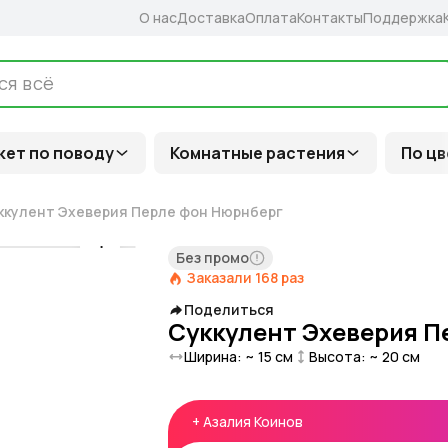
О нас
Доставка
Оплата
Контакты
Поддержка
кет по поводу
Комнатные растения
По цв
ккулент Эхеверия Перле фон Нюрнберг
Без промо
Заказали
168
раз
Поделиться
Суккулент Эхеверия П
Ширина: ~
15
см
Высота: ~
20
см
+
Азалия Коинов