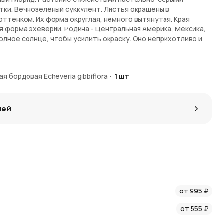
тки. Вечнозеленый суккулент. Листья окрашены в
оттенком. Их форма округлая, немного вытянутая. Края
я форма эхеверии. Родина - Центральная Америка, Мексика,
лное солнце, чтобы усилить окраску. Оно неприхотливо и
о ко всем болезням.
ы по предзаказу. На доставку некоторых экземпляров
бордовая Echeveria gibbiflora
-
1
шт
 комплект поставки входят растение, земля и
емпляр - живой уникальный организм, поэтому он всегда
айте.
лей
от 995 ₽
от 555 ₽