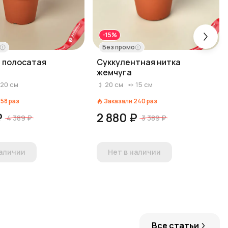
-15%
Без промо
 полосатая
Суккулентная нитка
жемчуга
20
см
20
см
15
см
158
раз
Заказали
240
раз
₽
2 880 ₽
4 389 ₽
3 389 ₽
наличии
Нет в наличии
Все статьи