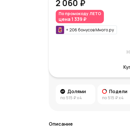
2 060 ₽
По промокоду
ЛЕТО
цена
1 339 ₽
+
206
бонусов
Много.ру
Н
Ку
Долями
Подели
по
515 ₽
x4
по
515 ₽
x4
Описание