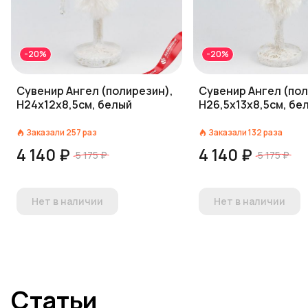
-20%
-20%
Сувенир Ангел (полирезин),
Сувенир Ангел (пол
Н24х12х8,5см, белый
Н26,5х13х8,5см, бе
Заказали
257
раз
Заказали
132
раза
4 140 ₽
4 140 ₽
5 175 ₽
5 175 ₽
Нет в наличии
Нет в наличии
Статьи