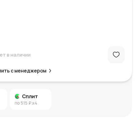
ет в наличии
пить с менеджером
Сплит
по
515 ₽
x4