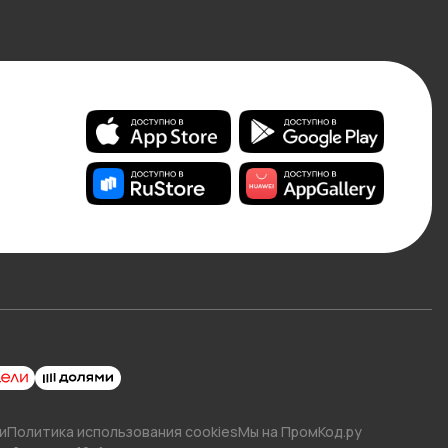
и
Политика использования cookies
Мы на ПромКод.ру