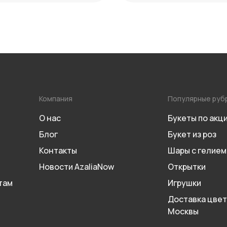
Компания
Популярные руб
О нас
Букеты по акц
Блог
Букет из роз
Контакты
Шары с гелием
Новости AzaliaNow
Открытки
там
Игрушки
Доставка цвет
Москвы