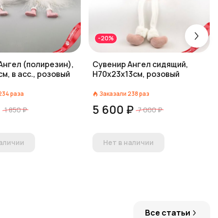
-20%
Ангел (полирезин),
Сувенир Ангел сидящий,
м, в асс., розовый
Н70х23х13см, розовый
234
раза
Заказали
238
раз
₽
5 600 ₽
1 850 ₽
7 000 ₽
наличии
Нет в наличии
Все статьи