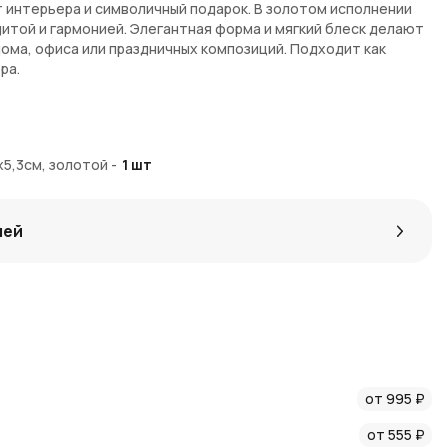
 интерьера и символичный подарок. В золотом исполнении
щитой и гармонией. Элегантная форма и мягкий блеск делают
ома, офиса или праздничных композиций. Подходит как
ра.
астроение.
 надежду и тепло.
x5,3см, золотой
-
1
шт
 акцент для полки, стола или витрины.
л.
нтерьера и памятный подарок.
лей
 интернет-магазине AzaliaNow с доставкой по Москве и
тся бонусные
Азалия Коины
, которые делают следующие
от 995 ₽
ничному декору читайте в
новостях AzaliaNow
и
блоге о
от 555 ₽