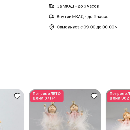
AzaliaNow
— сувениры и декор, которы
За МКАД - до 3 часов
Внутри МКАД - до 3 часов
Самовывоз с 09:00 до 00:00 ч
По промо
ЛЕТО
По промо
Л
цена
871 ₽
цена
962