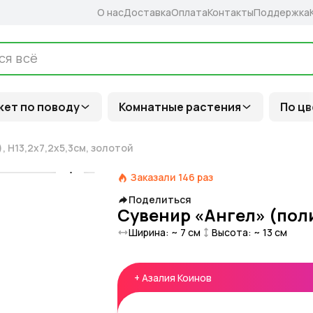
О нас
Доставка
Оплата
Контакты
Поддержка
кет по поводу
Комнатные растения
По цв
 H13,2x7,2x5,3см, золотой
Заказали
146
раз
Поделиться
Сувенир «Ангел» (поли
Ширина: ~
7
см
Высота: ~
13
см
+
Азалия Коинов