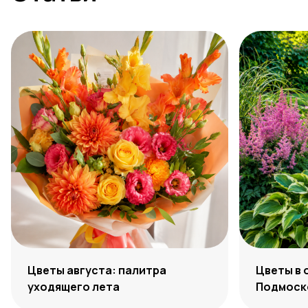
Цветы августа: палитра
Цветы в 
уходящего лета
Подмоско
максиму