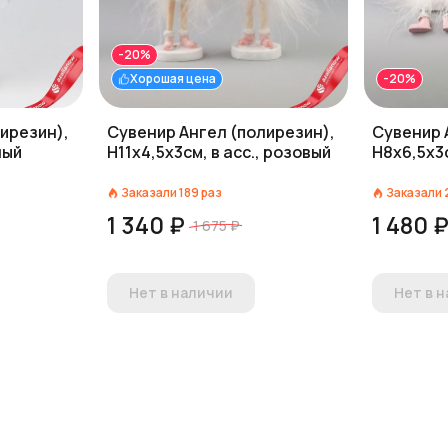
-20%
Хорошая цена
-20%
ирезин),
Сувенир Ангел (полирезин),
Сувенир 
лый
H11х4,5х3см, в асс., розовый
H8х6,5х3с
Заказали
189
раз
Заказали
1 340 ₽
1 480 
1 675 ₽
Нет в наличии
Нет в 