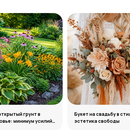
открытый грунт в
Букет на свадьбу в сти
вье: минимум усилий,
эстетика свободы
м декоративности