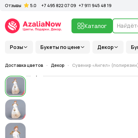
Отзывы
5.0
+7 495 822 07 09
+7 911 945 48 19
Каталог
Розы
Букеты по цене
Декор
Бу
Доставка цветов
Декор
Сувенир «Ангел» (полирезин),