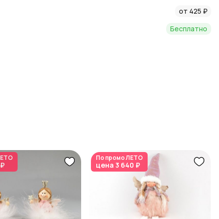
е создают настроение.
от 425 ₽
Бесплатно
ЕТО
По промо
ЛЕТО
 ₽
цена
3 640 ₽