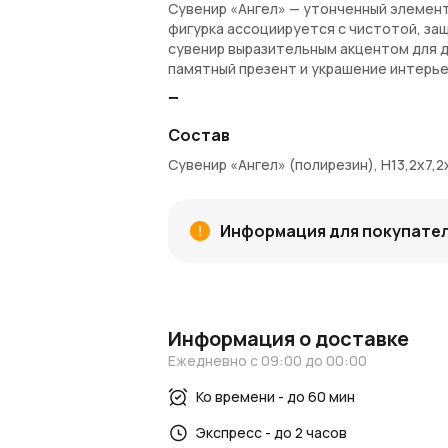
Сувенир «Ангел» — утонченный элемент
фигурка ассоциируется с чистотой, за
сувенир выразительным акцентом для д
памятный презент и украшение интерье
Преимущества:
Состав
Золотой цвет задает праздничное н
Образ ангела символизирует защиту,
Сувенир «Ангел» (полирезин), H13,2x7,2
Размер 13,2×7,2×5,3 см — гармоничный
Полирезин — прочный легкий материа
Универсальность — украшение для и
Информация для покупате
Артикул: 531635.
Заказ и доставка:
Сувенир «Ангел» доступен для заказа в
области. За каждую покупку начисляю
Информация о доставке
заказы выгоднее.
Ежедневно с 09:00 до 00:00
Узнайте больше:
Ко времени - до 60 мин
Идеи по применению сувениров и празд
декоре и цветах
Экспресс - до 2 часов
.